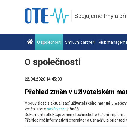
Spojujeme trhy a pří
O společnosti
Smluvní partneři
Risk managem
O společnosti
22.04.2026 14:45:00
Přehled změn v uživatelském ma
V souvislosti s aktualizací
uživatelského manuálu webov
změn, které
nová verze
přináší.
Dokument reflektuje změny technického řešení implement
Přehled má informativní charakter a usnadňuje orientaci 