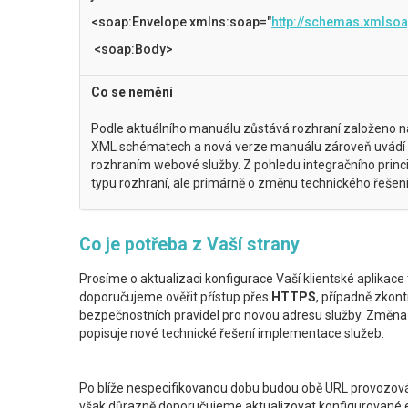
<soap:Envelope xmlns:soap="
http://schemas.xmlsoa
<soap:Body>
Co se nemění
Podle aktuálního manuálu zůstává rozhraní založeno n
XML schématech a nová verze manuálu zároveň uvádí ko
rozhraním webové služby. Z pohledu integračního prin
typu rozhraní, ale primárně o změnu technického řešení
Co je potřeba z Vaší strany
Prosíme o aktualizaci konfigurace Vaší klientské aplikac
doporučujeme ověřit přístup přes
HTTPS
, případně zkont
bezpečnostních pravidel pro novou adresu služby. Změna
popisuje nové technické řešení implementace služeb.
Po blíže nespecifikovanou dobu budou obě URL provozovány
však důrazně doporučujeme aktualizovat konfigurované e