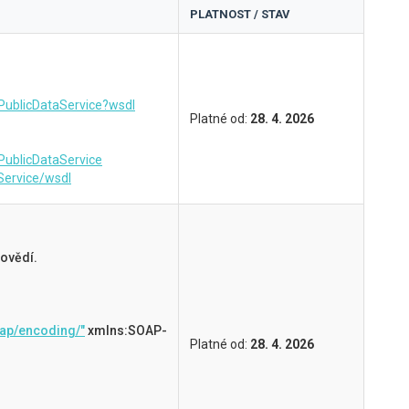
PLATNOST / STAV
/PublicDataService?wsdl
Platné od:
28. 4. 2026
/PublicDataService
Service/wsdl
povědí.
ap/encoding/"
xmlns:SOAP-
Platné od:
28. 4. 2026