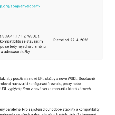
p.org/soap/envelope/">
a SOAP 1.1 / 1.2, WSDL a
Platné od:
22. 4. 2026
mpatibilitu se stávajícím
cipu se tedy nejedná o změnu
 a adresace služby.
e tak, aby používala nové URL služby a nové WSDL. Současně
rolovat navazující konfiguraci firewallu, proxy nebo
 URL vyplývá přímo z nové verze manuálu, která zároveň
 paralelně. Pro zajištění dlouhodobé stability a kompatibility
ndpointy ve všech automatizačních nástrojích. O stanovení