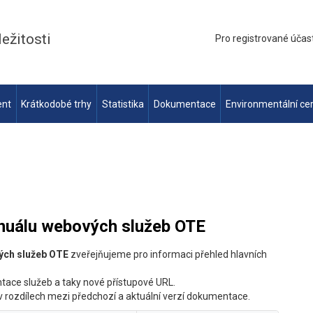
ležitosti
Pro registrované účas
ent
Krátkodobé trhy
Statistika
Dokumentace
Environmentální cer
nuálu webových služeb OTE
ých služeb OTE
zveřejňujeme pro informaci přehled hlavních
ace služeb a taky nové přístupové URL.
v rozdílech mezi předchozí a aktuální verzí dokumentace.