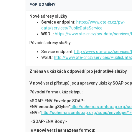
POPIS ZMĚNY
Nové adresy služby
Service endpoint:
https://www.ote-cr.cz/pw-
data/services/PublicDataService
WSDL:
https://www.ote-cr.cz/pw-data/services
Původní adresy služby:
Service endpoint:
http://www.ote-cr.cz/services
WSDL:
http://www.ote-cr.cz/services/PublicData
Změna v ukázkách odpovědí pro jednotlivé služby
V nové verzi přístupů jsou upraveny ukázky SOAP od
Původní forma ukázek typu:
<SOAP-ENV:Envelope SOAP-
ENV:encodingStyle="
http://schemas.xmlsoap.org/so
ENV="
http://schemas.xmlsoap.org/soap/envelope/">
<SOAP-ENV:Body>
je v
nové verzi nahrazena formou
: