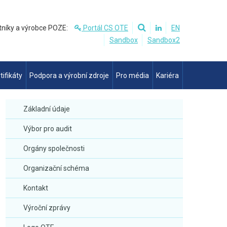
tníky a výrobce POZE:
Portál CS OTE
EN
Sandbox
Sandbox2
tifikáty
Podpora a výrobní zdroje
Pro média
Kariéra
Základní údaje
Výbor pro audit
Orgány společnosti
Organizační schéma
Kontakt
Výroční zprávy