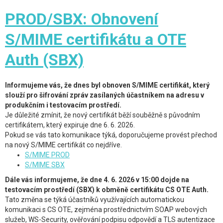
PROD/SBX: Obnovení
S/MIME certifikátu a OTE
Auth (SBX)
Informujeme vás, že dnes byl obnoven S/MIME certifikát, který
slouží pro šifrování zpráv zasílaných účastníkem na adresu v
produkčním i testovacím prostředí.
Je důležité zmínit, že nový certifikát běží souběžně s původním
certifikátem, který expiruje dne 6. 6. 2026.
Pokud se vás tato komunikace týká, doporučujeme provést přechod
na nový S/MIME certifikát co nejdříve.
S/MIME PROD
S/MIME SBX
Dále vás informujeme, že dne 4. 6. 2026 v 15:00 dojde na
testovacím prostředí (SBX) k obměně certifikátu CS OTE Auth.
Tato změna se týká účastníků využívajících automatickou
komunikaci s CS OTE, zejména prostřednictvím SOAP webových
služeb, WS-Security, ověřování podpisu odpovědí a TLS autentizace