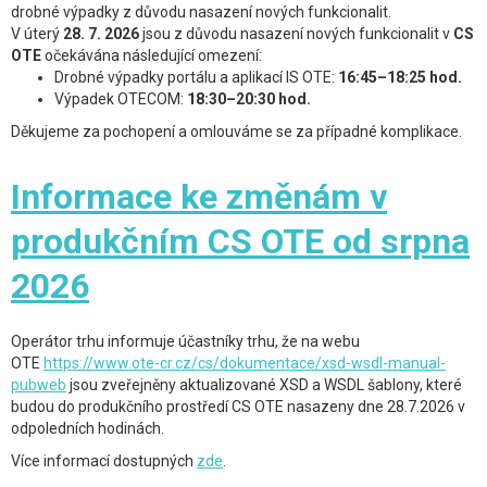
drobné výpadky z důvodu nasazení nových funkcionalit.
V úterý
28. 7. 2026
jsou z důvodu nasazení nových funkcionalit v
CS
OTE
očekávána následující omezení:
Drobné výpadky portálu a aplikací IS OTE:
16:45–18:25 hod.
Výpadek OTECOM:
18:30–20:30 hod.
Děkujeme za pochopení a omlouváme se za případné komplikace.
Informace ke změnám v
produkčním CS OTE od srpna
2026
Operátor trhu informuje účastníky trhu, že na webu
OTE
https://www.ote-cr.cz/cs/dokumentace/xsd-wsdl-manual-
pubweb
jsou zveřejněny aktualizované XSD a WSDL šablony, které
budou do produkčního prostředí CS OTE nasazeny dne 28.7.2026 v
odpoledních hodinách.
Více informací dostupných
zde
.