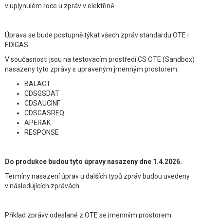
v uplynulém roce u zpráv v elektřině.
Úprava se bude postupně týkat všech zpráv standardu OTE i
EDIGAS.
V současnosti jsou na testovacím prostředí CS OTE (Sandbox)
nasazeny tyto zprávy s upraveným jmenným prostorem:
BALACT
CDSGSDAT
CDSAUCINF
CDSGASREQ
APERAK
RESPONSE
Do produkce budou tyto úpravy nasazeny dne 1.4.2026.
Termíny nasazení úprav u dalších typů zpráv budou uvedeny
v následujících zprávách.
Příklad zprávy odeslané z OTE se jmenným prostorem: