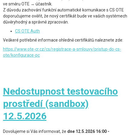
ve směru OTE → účastník.
Z důvodu zachování funkční automatické komunikace s CS OTE
doporučujeme ověřit, že nový certifikát bude ve vašich systémech
důvěryhodný a správně zpracován.
CS OTE Auth
Veškeré potřebné informace ohledně certifikátů naleznete zde:
https://www.ote-cr.cz/cs/registrace-a-smlouvy/pristup-do-cs-
ote/konfigurace-pc
Nedostupnost testovacího
prostředí (sandbox)
12.5.2026
Dovolujeme si Vás informovat, že
dne 12.5.2026 16:00 -