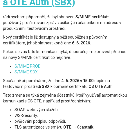
a OTE Auth (SBX)
rádi bychom připomněli, že byl obnoven
S/MIME certifikát
používaný pro šifrování zpráv zasílaných účastníkem na adresu v
produkčním i testovacím prostředí.
Nový certifikát je již dostupný a běží souběžně s původním
certifikátem, jehož platnost končí dne
6. 6. 2026
.
Pokud se vás tato komunikace týká, doporučujeme provést přechod
na nový S/MIME certifikát co nejdříve.
S/MIME PROD
S/MIME SBX
Současně připomínáme, že dne
4. 6. 2026 v 15:00
dojde na
testovacím prostředí
SBX
k obměně certifikátu
CS OTE Auth
.
Tato změna se týká zejména účastníků, kteří využívají automatickou
komunikaci s CS OTE, například prostřednictvím:
SOAP webových služeb,
WS-Security,
ověřování podpisu odpovědí,
TLS autentizace ve směru
OTE → účastník
.