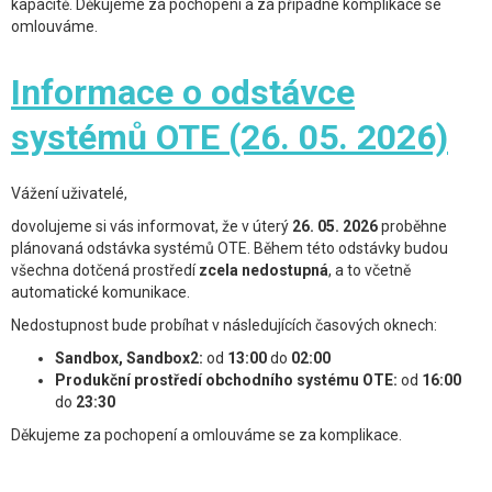
kapacitě. Děkujeme za pochopení a za případné komplikace se
omlouváme.
Informace o odstávce
systémů OTE (26. 05. 2026)
Vážení uživatelé,
dovolujeme si vás informovat, že v úterý
26. 05. 2026
proběhne
plánovaná odstávka systémů OTE. Během této odstávky budou
všechna dotčená prostředí
zcela nedostupná
, a to včetně
automatické komunikace.
Nedostupnost bude probíhat v následujících časových oknech:
Sandbox, Sandbox2:
od
13:00
do
02:00
Produkční prostředí obchodního systému OTE:
od
16:00
do
23:30
Děkujeme za pochopení a omlouváme se za komplikace.