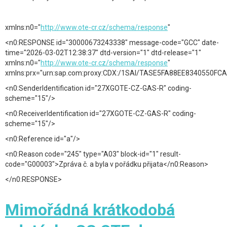
xmlns:n0="
http://www.ote-cr.cz/schema/response
"
<n0:RESPONSE id="30000673243338" message-code="GCC" date-
time="2026-03-02T12:38:37" dtd-version="1" dtd-release="1"
xmlns:n0="
http://www.ote-cr.cz/schema/response
"
xmlns:prx="urn:sap.com:proxy:CDX:/1SAI/TASE5FA88EE8340550FCA
<n0:SenderIdentification id="27XGOTE-CZ-GAS-R" coding-
scheme="15"/>
<n0:ReceiverIdentification id="27XGOTE-CZ-GAS-R" coding-
scheme="15"/>
<n0:Reference id="a"/>
<n0:Reason code="245" type="A03" block-id="1" result-
code="G00003">Zpráva č. a byla v pořádku přijata</n0:Reason>
</n0:RESPONSE>
Mimořádná krátkodobá