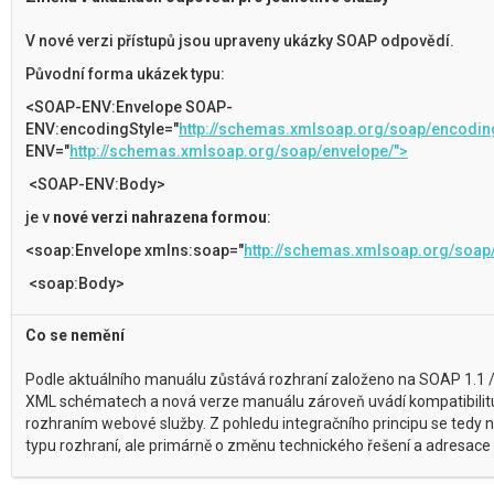
V nové verzi přístupů jsou upraveny ukázky SOAP odpovědí.
Původní forma ukázek typu:
<SOAP-ENV:Envelope SOAP-
ENV:encodingStyle="
http://schemas.xmlsoap.org/soap/encodin
ENV="
http://schemas.xmlsoap.org/soap/envelope/">
<SOAP-ENV:Body>
je v
nové verzi nahrazena formou
:
<soap:Envelope xmlns:soap="
http://schemas.xmlsoap.org/soap
<soap:Body>
Co se nemění
Podle aktuálního manuálu zůstává rozhraní založeno na SOAP 1.1 /
XML schématech a nová verze manuálu zároveň uvádí kompatibilitu
rozhraním webové služby. Z pohledu integračního principu se tedy
typu rozhraní, ale primárně o změnu technického řešení a adresace 