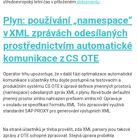
středoevropský letní čas v přiloženém
dokumentu
.
Plyn: používání „namespace“
v XML zprávách odesílaných
prostřednictvím automatické
komunikace z CS OTE
Operátor trhu upozorňuje, že v další fázi optimalizace automatické
komunikace s účastníky trhu dojde postupně na testovacím a
produkčním systému CS OTE k úpravě definice jmenných prostorů
(namespace) odesílaných zpráv XML v plynu. Nově bude defaultní
jmenný prostor xmlns nahrazen prefixem xmlns:n0. Úprava je
v souladu se specifikací formátu XML. Toto zpracování využívá
standardní SAP PROXY pro generování výstupních XML.
Na straně účastníků je třeba prověřit, zda XML parsery jsou takové
zprávy z OTE schopné zpracovat. Stejná úprava proběhla