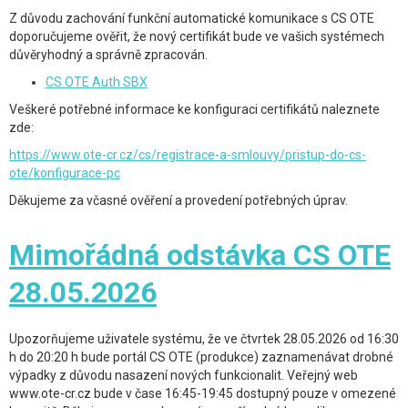
Z důvodu zachování funkční automatické komunikace s CS OTE
doporučujeme ověřit, že nový certifikát bude ve vašich systémech
důvěryhodný a správně zpracován.
CS OTE Auth SBX
Veškeré potřebné informace ke konfiguraci certifikátů naleznete
zde:
https://www.ote-cr.cz/cs/registrace-a-smlouvy/pristup-do-cs-
ote/konfigurace-pc
Děkujeme za včasné ověření a provedení potřebných úprav.
Mimořádná odstávka CS OTE
28.05.2026
Upozorňujeme uživatele systému, že ve čtvrtek 28.05.2026 od 16:30
h do 20:20 h bude portál CS OTE (produkce) zaznamenávat drobné
výpadky z důvodu nasazení nových funkcionalit. Veřejný web
www.ote-cr.cz bude v čase 16:45-19:45 dostupný pouze v omezené