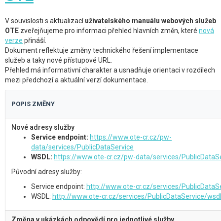
V souvislosti s aktualizací
uživatelského manuálu webových služeb
OTE
zveřejňujeme pro informaci přehled hlavních změn, které
nová
verze
přináší.
Dokument reflektuje změny technického řešení implementace
služeb a taky nové přístupové URL.
Přehled má informativní charakter a usnadňuje orientaci v rozdílech
mezi předchozí a aktuální verzí dokumentace.
POPIS ZMĚNY
Nové adresy služby
Service endpoint:
https://www.ote-cr.cz/pw-
data/services/PublicDataService
WSDL:
https://www.ote-cr.cz/pw-data/services/PublicDataS
Původní adresy služby:
Service endpoint:
http://www.ote-cr.cz/services/PublicDataS
WSDL:
http://www.ote-cr.cz/services/PublicDataService/wsd
Změna v ukázkách odpovědí pro jednotlivé služby