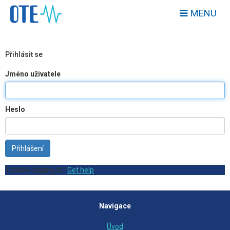
MENU
Přihlásit se
Jméno uživatele
Heslo
Přihlášení
Trouble logging in?
Get help
.
Navigace
Úvod