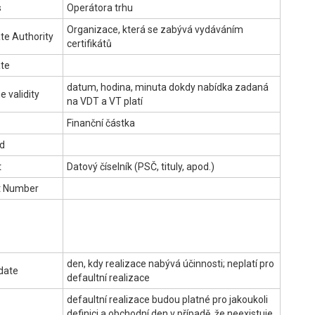
s
Operátora trhu
Organizace, která se zabývá vydáváním
ate Authority
certifikátů
ate
datum, hodina, minuta dokdy nabídka zadaná
e validity
na VDT a VT platí
Finanční částka
rd
t
Datový číselník (PSČ, tituly, apod.)
t Number
den, kdy realizace nabývá účinnosti; neplatí pro
 date
defaultní realizace
defaultní realizace budou platné pro jakoukoli
definici a obchodní den v případě, že neexistuje