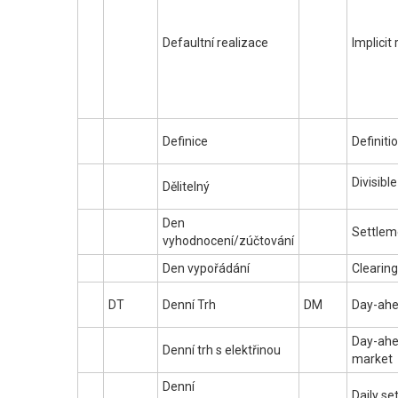
Defaultní realizace
Implicit 
Definice
Definiti
Divisible
Dělitelný
Den
Settlem
vyhodnocení/zúčtování
Den vypořádání
Clearing
DT
Denní Trh
DM
Day-ahe
Day-ahea
Denní trh s elektřinou
market
Denní
Daily se