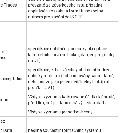
e Trades
převzaté ze závěrkového listu, případně
doplněné v rozsahu a formátu nezbytně
nutném pro zadání do IS OTE
specifikace uplatnění podmínky akceptace
ock 1
kompletního prvního bloku (platí jen pro prodej
nce
na DT)
specifikace, zda-li všechny obchodní hodiny
nabídky mohou být obchodovány samostatně,
d acceptation
nebo pouze jako jeden nedělitelný blok (platí
pro VDT a VT)
Vždy ve významu kalkulované částky k úhradě,
mount
před tím, než je stanovená výsledná platba.
Vždy ve významu jednotkové ceny.
dex
of Data
nedílná součást informačního systému