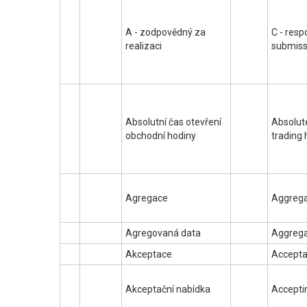
A - zodpovědný za
C - resp
realizaci
submiss
Absolutní čas otevření
Absolut
obchodní hodiny
trading
Agregace
Aggrega
Agregovaná data
Aggrega
Akceptace
Accepta
Akceptační nabídka
Accepti