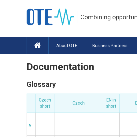
Combining opportun
About OTE
Business Partners
Documentation
Glossary
Czech
EN in
Czech
E
short
short
A