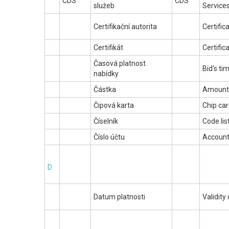
CDS
CDS
služeb
Service
Certifikační autorita
Certific
Certifikát
Certific
Časová platnost
Bid's tim
nabídky
Částka
Amount
Čipová karta
Chip ca
Číselník
Code lis
Číslo účtu
Accoun
D
Datum platnosti
Validity