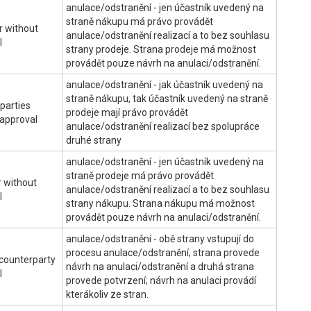
anulace/odstranění - jen účastník uvedený na
straně nákupu má právo provádět
r without
anulace/odstranění realizací a to bez souhlasu
l
strany prodeje. Strana prodeje má možnost
provádět pouze návrh na anulaci/odstranění.
anulace/odstranění - jak účastník uvedený na
straně nákupu, tak účastník uvedený na straně
 parties
prodeje mají právo provádět
 approval
anulace/odstranění realizací bez spolupráce
druhé strany
anulace/odstranění - jen účastník uvedený na
straně prodeje má právo provádět
er without
anulace/odstranění realizací a to bez souhlasu
l
strany nákupu. Strana nákupu má možnost
provádět pouze návrh na anulaci/odstranění.
anulace/odstranění - obě strany vstupují do
procesu anulace/odstranění; strana provede
 counterparty
návrh na anulaci/odstranění a druhá strana
l
provede potvrzení; návrh na anulaci provádí
kterákoliv ze stran.