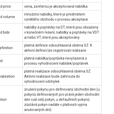
d price
cena, za kterou je akceptovaná nabídka
množství nabídky, které je předmětem
d volume
vzniklého obchodu v procesu akceptace
nabídky a poptávky na DT, které jsou obsaženy
d bids
v konečném řešení; nabídky a poptávky na VDT
a/nebo VT, které jsou akceptovány
platná definice odsouhlasená oběma SZ. K
efinition
aktivní definici lze registrovat realizace
platná nabídka/poptávka nevyřazená z
id
procesu vyhodnocení nabídek/poptávek
platná realizace odsouhlasená oběma SZ.
ealization
Aktivní realizace bude zahrnuta do
vyhodnocení odchylek
zrušení pokynu pro definovaný obchodní den (u
pokynů definovaných pro právě jeden obchodní
tion
den ruší celý pokyn, u defaultních pokynů
zůstává pokyn nadále v platnosti vyjma
anulovaných dní)