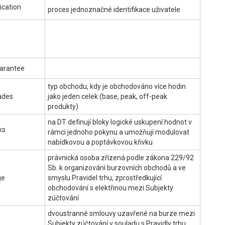
ication
proces jednoznačné identifikace uživatele
arantee
typ obchodu, kdy je obchodováno více hodin
ades
jako jeden celek (base, peak, off-peak
produkty)
na DT definují bloky logické uskupení hodnot v
ks
rámci jednoho pokynu a umožňují modulovat
nabídkovou a poptávkovou křivku
právnická osoba zřízená podle zákona 229/92
Sb. k organizování burzovních obchodů a ve
ge
smyslu Pravidel trhu, zprostředkující
obchodování s elektřinou mezi Subjekty
zúčtování
dvoustranné smlouvy uzavřené na burze mezi
Subjekty zúčtování v souladu s Pravidly trhu,