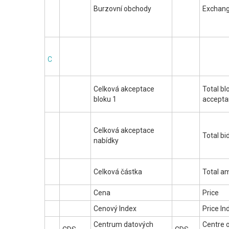
Burzovní obchody
Exchang
C
Celková akceptace
Total bl
bloku 1
accepta
Celková akceptace
Total bi
nabídky
Celková částka
Total a
Cena
Price
Cenový Index
Price In
Centrum datových
Centre 