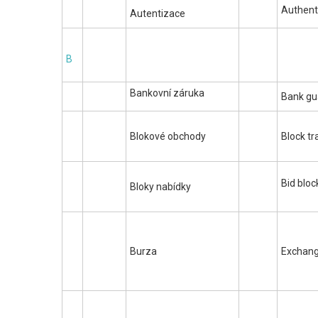
Authent
Autentizace
B
Bankovní záruka
Bank gu
Blokové obchody
Block tr
Bid bloc
Bloky nabídky
Burza
Exchan