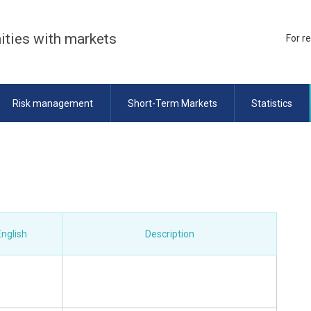
ities with markets
For r
Risk management
Short-Term Markets
Statistics
nglish
Description