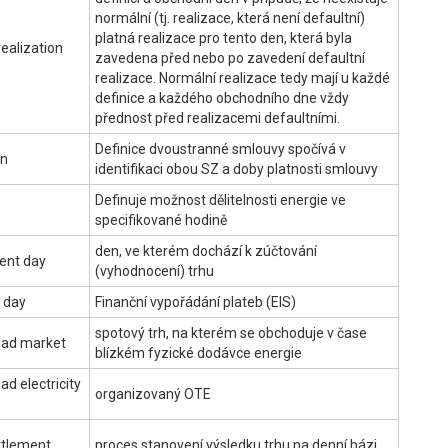
normální (tj. realizace, která není defaultní)
platná realizace pro tento den, která byla
realization
zavedena před nebo po zavedení defaultní
realizace. Normální realizace tedy mají u každé
definice a každého obchodního dne vždy
přednost před realizacemi defaultními.
Definice dvoustranné smlouvy spočívá v
on
identifikaci obou SZ a doby platnosti smlouvy
Definuje možnost dělitelnosti energie ve
specifikované hodině
den, ve kterém dochází k zúčtování
ent day
(vyhodnocení) trhu
 day
Finanční vypořádání plateb (EIS)
spotový trh, na kterém se obchoduje v čase
ad market
blízkém fyzické dodávce energie
d electricity
organizovaný OTE
ttlement
proces stanovení výsledku trhu na denní bázi