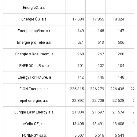
Energie2, a.s.
Energie2, a.s.
17 684
17 855
18 024
18
Energie ČS, a.s.
Energie ČS, a.s.
149
148
147
Energie napřímo s.r.
Energie napřímo s.r.
521
513
506
Energie pro Tebe a.s.
Energie pro Tebe a.s.
268
267
268
Energie s Rozumem, s
Energie s Rozumem, s
101
102
104
ENERGO LaR s.r.o.
ENERGO LaR s.r.o.
142
146
148
Energy For Future, a
Energy For Future, a
226 315
226 279
226 435
226
E.ON Energie, a.s.
E.ON Energie, a.s.
22 892
22 708
22 528
22
epet energie, a.s.
epet energie, a.s.
21 804
21 697
21 574
21
Europe Easy Energy a.s.
Europe Easy Energy a.s.
13 408
13 491
13 608
13
eYello CZ, k.s.
eYello CZ, k.s.
5 507
5 516
5 541
5
FONERGY s.r.o.
FONERGY s.r.o.