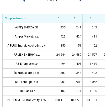
Supplier\month
Supplier\month
Supplier\month
Supplier\month
1
1
2
2
3
3
4
4
235
241
243
ALPIQ ENERGY SE
ALPIQ ENERGY SE
422
424
431
Amper Market, a.s.
Amper Market, a.s.
150
151
152
A-PLUS Energie obchodní, a.s.
A-PLUS Energie obchodní, a.s.
24 644
24 589
24 507
24
ARMEX ENERGY a.s.
ARMEX ENERGY a.s.
1 494
1 495
1 489
1
AZ Energies s.r.o.
AZ Energies s.r.o.
282
342
402
bezDodavatele a.s.
bezDodavatele a.s.
1 901
1 988
2 062
2
BIDLI energie, a.s.
BIDLI energie, a.s.
1 102
1 114
1 120
1
Blue-Gas s.r.o.
Blue-Gas s.r.o.
190 113
189 729
189 131
189
BOHEMIA ENERGY entity s.r.o.
BOHEMIA ENERGY entity s.r.o.