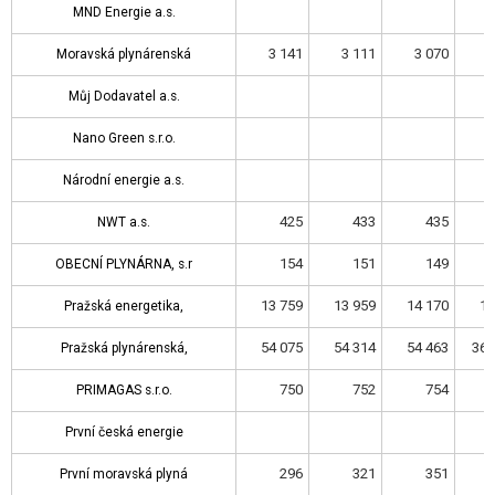
MND Energie a.s.
MND Energie a.s.
3 141
3 111
3 070
3
Moravská plynárenská
Moravská plynárenská
Můj Dodavatel a.s.
Můj Dodavatel a.s.
Nano Green s.r.o.
Nano Green s.r.o.
Národní energie a.s.
Národní energie a.s.
425
433
435
NWT a.s.
NWT a.s.
154
151
149
OBECNÍ PLYNÁRNA, s.r
OBECNÍ PLYNÁRNA, s.r
13 759
13 959
14 170
14
Pražská energetika,
Pražská energetika,
54 075
54 314
54 463
361
Pražská plynárenská,
Pražská plynárenská,
750
752
754
PRIMAGAS s.r.o.
PRIMAGAS s.r.o.
První česká energie
První česká energie
296
321
351
První moravská plyná
První moravská plyná