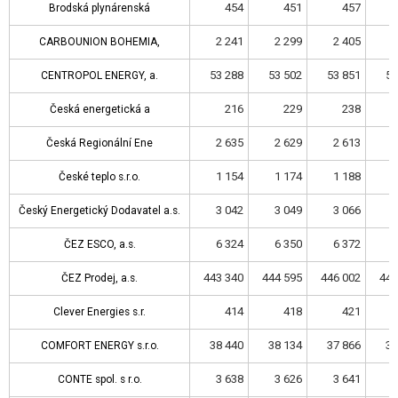
454
451
457
Brodská plynárenská
Brodská plynárenská
2 241
2 299
2 405
2
CARBOUNION BOHEMIA,
CARBOUNION BOHEMIA,
53 288
53 502
53 851
54
CENTROPOL ENERGY, a.
CENTROPOL ENERGY, a.
216
229
238
Česká energetická a
Česká energetická a
2 635
2 629
2 613
2
Česká Regionální Ene
Česká Regionální Ene
1 154
1 174
1 188
1
České teplo s.r.o.
České teplo s.r.o.
3 042
3 049
3 066
3
Český Energetický Dodavatel a.s.
Český Energetický Dodavatel a.s.
6 324
6 350
6 372
6
ČEZ ESCO, a.s.
ČEZ ESCO, a.s.
443 340
444 595
446 002
447
ČEZ Prodej, a.s.
ČEZ Prodej, a.s.
414
418
421
Clever Energies s.r.
Clever Energies s.r.
38 440
38 134
37 866
37
COMFORT ENERGY s.r.o.
COMFORT ENERGY s.r.o.
3 638
3 626
3 641
3
CONTE spol. s r.o.
CONTE spol. s r.o.