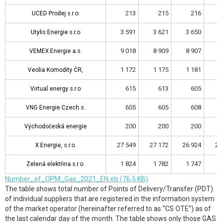
213
215
216
UCED Prodej s.r.o.
UCED Prodej s.r.o.
3 591
3 621
3 650
3
Utylis Energie s.r.o
Utylis Energie s.r.o
9 018
8 909
8 907
8
VEMEX Energie a.s.
VEMEX Energie a.s.
1 172
1 175
1 181
1
Veolia Komodity ČR,
Veolia Komodity ČR,
615
613
605
Virtual energy s.r.o
Virtual energy s.r.o
605
605
608
VNG Energie Czech s.
VNG Energie Czech s.
200
200
200
Východočeská energie
Východočeská energie
27 549
27 172
26 924
26
X Energie, s.r.o.
X Energie, s.r.o.
1 824
1 782
1 747
1
Zelená elektřina s.r.o.
Zelená elektřina s.r.o.
Number_of_OPM_Gas_2021_EN.xls (76,5 KB)
The table shows total number of Points of Delivery/Transfer (PDT)
of individual suppliers that are registered in the information system
of the market operator (hereinafter referred to as “CS OTE”) as of
the last calendar day of the month. The table shows only those GAS