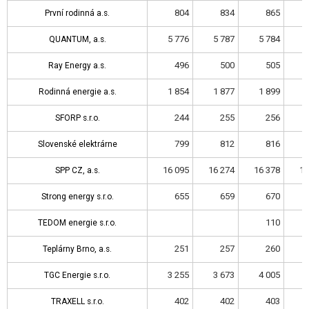
804
834
865
První rodinná a.s.
První rodinná a.s.
5 776
5 787
5 784
5
QUANTUM, a.s.
QUANTUM, a.s.
496
500
505
Ray Energy a.s.
Ray Energy a.s.
1 854
1 877
1 899
1
Rodinná energie a.s.
Rodinná energie a.s.
244
255
256
SFORP s.r.o.
SFORP s.r.o.
799
812
816
Slovenské elektrárne
Slovenské elektrárne
16 095
16 274
16 378
16
SPP CZ, a.s.
SPP CZ, a.s.
655
659
670
Strong energy s.r.o.
Strong energy s.r.o.
110
TEDOM energie s.r.o.
TEDOM energie s.r.o.
251
257
260
Teplárny Brno, a.s.
Teplárny Brno, a.s.
3 255
3 673
4 005
4
TGC Energie s.r.o.
TGC Energie s.r.o.
402
402
403
TRAXELL s.r.o.
TRAXELL s.r.o.