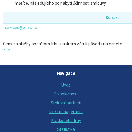
měsíce, následujícího po nabytí účinnosti smlouvy.
Kontakt
services@ote-cr.cz
Ceny za služby operátora trhu k aukcím záruk původu naleznete
zde
.
Navigace
Úvod
O společnosti
Smluvní partneři
Risk management
Krátkodobé trhy
Statistika