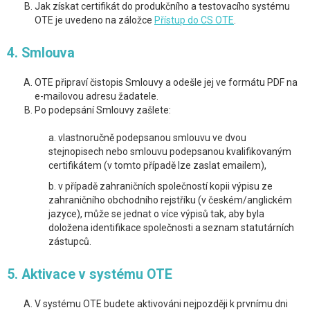
Jak získat certifikát do produkčního a testovacího systému
OTE je uvedeno na záložce
Přístup do CS OTE
.
4. Smlouva
OTE připraví čistopis Smlouvy a odešle jej ve formátu PDF na
e-mailovou adresu žadatele.
Po podepsání Smlouvy zašlete:
a. vlastnoručně podepsanou smlouvu ve dvou
stejnopisech nebo smlouvu podepsanou kvalifikovaným
certifikátem (v tomto případě lze zaslat emailem),
b. v případě zahraničních společností kopii výpisu ze
zahraničního obchodního rejstříku (v českém/anglickém
jazyce), může se jednat o více výpisů tak, aby byla
doložena identifikace společnosti a seznam statutárních
zástupců.
5. Aktivace v systému OTE
V systému OTE budete aktivováni nejpozději k prvnímu dni