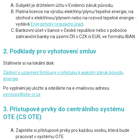
Subjekt je držitelem účtu v Evidenci záruk původu;
Platná licence na výrobu elektřiny/plynu/tepelné energie, na
obchod s elektřinou/plynem nebo na rozvod tepelné energie -
vydává
Energetický regulační úřad
;
Bankovní účet v bance v České republice nebo v pobočce
zahraniční banky na území ČR v CZK či EUR, ve formátu IBAN
2. Podklady pro vyhotovení smluv
Stáhnete si na lokální disk:
Žádost o uzavření Smlouvy o přístupu k aukcím záruk původu
energie
Po vyplnění jej uložte a odešlete na e-mailovou adresu:
services@ote-cr.cz
3. Přístupové prvky do centrálního systému
OTE (CS OTE)
Zajistěte si přístupové prvky pro každou osobu, která bude
pracovat v systému OTE.