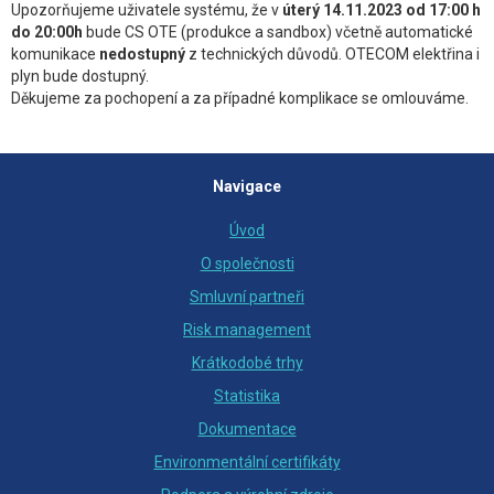
Upozorňujeme uživatele systému, že v
úterý 14.11.2023 od 17:00 h
do 20:00h
bude CS OTE (produkce a sandbox) včetně automatické
komunikace
nedostupný
z technických důvodů. OTECOM elektřina i
plyn bude dostupný.
Děkujeme za pochopení a za případné komplikace se omlouváme.
Navigace
Úvod
O společnosti
Smluvní partneři
Risk management
Krátkodobé trhy
Statistika
Dokumentace
Environmentální certifikáty