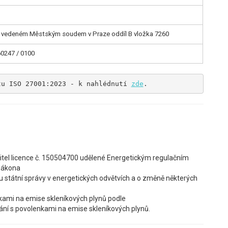
u vedeném Městským soudem v Praze oddíl B vložka 7260
60247 / 0100
tu ISO 27001:2023 - k nahlédnutí 
zde
.
žitel licence č. 150504700 udělené Energetickým regulačním
 zákona
u státní správy v energetických odvětvích a o změně některých
kami na emise skleníkových plynů podle
ní s povolenkami na emise skleníkových plynů.