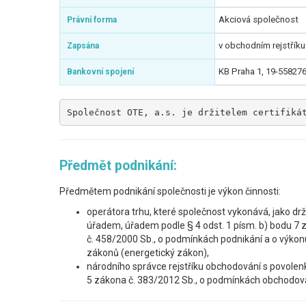
Akciová společnost
Právní forma
v obchodním rejstřík
Zapsána
KB Praha 1, 19-55827
Bankovní spojení
Společnost OTE, a.s. je držitelem certifiká
Předmět podnikání:
Předmětem podnikání společnosti je výkon činnosti:
operátora trhu, které společnost vykonává, jako dr
úřadem, úřadem podle § 4 odst. 1 písm. b) bodu 7
č. 458/2000 Sb., o podmínkách podnikání a o výkon
zákonů (energetický zákon),
národního správce rejstříku obchodování s povolen
5 zákona č. 383/2012 Sb., o podmínkách obchodová