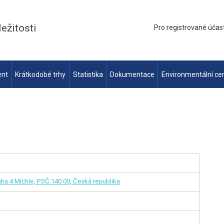
ležitosti
Pro registrované účas
ent
Krátkodobé trhy
Statistika
Dokumentace
Environmentální cer
aha 4 Michle, PSČ 140 00, Česká republika