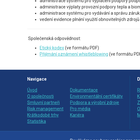
administrace systému pro vyplácení podpory podpo
administrace výplaty provozní podpory tepla a bio
administrace systému pro vydávání a správu záruk
vedení evidence plnění využití obnovitelných zdrojů
Společenská odpovědnost:
Etický kodex
(ve formátu PDF)
Přijímání oznámení whistleblowing
(ve formátu PD
Navigace
D
Úvod
Dokumentace
R
O společnosti
Environmentální certifikáty
K
Smluvní partneři
Podpora a výrobní zdroje
Z
Risk management
Pro média
O
Krátkodobé trhy
Kariéra
M
Statistika