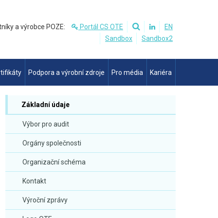
tníky a výrobce POZE:
Portál CS OTE
EN
Sandbox
Sandbox2
tifikáty
Podpora a výrobní zdroje
Pro média
Kariéra
Základní údaje
Výbor pro audit
Orgány společnosti
Organizační schéma
Kontakt
Výroční zprávy