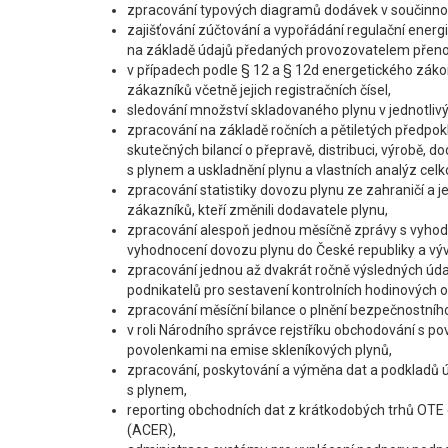
zpracování typových diagramů dodávek v součinnost
zajišťování zúčtování a vypořádání regulační ener
na základě údajů předaných provozovatelem přeno
v případech podle § 12 a § 12d energetického zák
zákazníků včetně jejich registračních čísel,
sledování množství skladovaného plynu v jednotlivý
zpracování na základě ročních a pětiletých předpok
skutečných bilancí o přepravě, distribuci, výrobě, 
s plynem a uskladnění plynu a vlastních analýz celk
zpracování statistiky dovozu plynu ze zahraničí a je
zákazníků, kteří změnili dodavatele plynu,
zpracování alespoň jednou měsíčně zprávy s vyho
vyhodnocení dovozu plynu do České republiky a výv
zpracování jednou až dvakrát ročně výsledných úd
podnikatelů pro sestavení kontrolních hodinových 
zpracování měsíční bilance o plnění bezpečnostníh
v roli Národního správce rejstříku obchodování s p
povolenkami na emise skleníkových plynů,
zpracování, poskytování a výměna dat a podkladů úča
s plynem,
reporting obchodních dat z krátkodobých trhů OTE
(ACER),