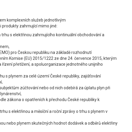
elem komplexních služeb jednotlivým
 produkty zahrnující mimo jiné:
rhu s elektřinou zahrnujícího kontinuální obchodování a
ynem,
EMO) pro Českou republiku na základě rozhodnutí
zením Komise (EU) 2015/1222 ze dne 24. července 2015, kterým
 řízení přetížení, a spoluorganizace jednotného unijního
rhu s plynem za celé území České republiky, zajišťování
í,
subjektům zúčtování nebo od nich odebírá za úplatu plyn při
lynárenství,
odle zákona o opatřeních k přechodu České republiky k
trhu s elektřinou a měsíční a roční zprávy o trhu s plynem v
řinou nebo plynem skutečných hodnot dodávek a odběrů elektřiny