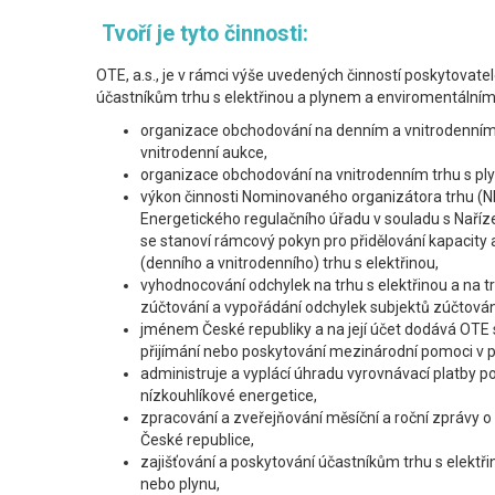
Tvoří je tyto činnosti:
OTE, a.s., je v rámci výše uvedených činností poskytovat
účastníkům trhu s elektřinou a plynem a enviromentálními
organizace obchodování na denním a vnitrodenním t
vnitrodenní aukce,
organizace obchodování na vnitrodenním trhu s pl
výkon činnosti Nominovaného organizátora trhu (N
Energetického regulačního úřadu v souladu s Naří
se stanoví rámcový pokyn pro přidělování kapacity a
(denního a vnitrodenního) trhu s elektřinou,
vyhodnocování odchylek na trhu s elektřinou a na t
zúčtování a vypořádání odchylek subjektů zúčtován
jménem České republiky a na její účet dodává OTE 
přijímání nebo poskytování mezinárodní pomoci v p
administruje a vyplácí úhradu vyrovnávací platby p
nízkouhlíkové energetice,
zpracování a zveřejňování měsíční a roční zprávy o 
České republice,
zajišťování a poskytování účastníkům trhu s elekt
nebo plynu,