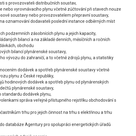
i s provozovateli distribučních soustav,
gie nebo vyrovnávacího plynu včetně zúčtování při stavech nouze
sové soustavy nebo provozovatelem přepravní soustavy,
ona oznamování dodavateli poslední instance odběrných míst
ch podzemních zásobnících plynu a jejich kapacity,
ládaných bilancí a na základě denních, měsíčních a ročních
dodávkách, obchodu
ových bilancí plynárenské soustavy,
ho vývozu do zahraničí, a to včetně zdrojů plynu, a statistiky
dnocením dodávek a spotřeb plynárenské soustavy včetně
ozu plynu z České republiky,
ajů hodinových dodávek a spotřeb plynu od plynárenských
odečtů plynárenské soustavy,
o standardu dodávek plynu,
ovolenkami správa veřejně přístupného rejstříku obchodování s
stníkům trhu pro jejich činnost na trhu s elektřinou a trhu
 do databáze Agentury pro spolupráci energetických úřadů