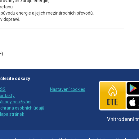
rovaných zdrojů energie,
metanu,
 původu energie a jejich mezinárodních převodů,
 v dopravě.
F)
ůležité odkazy
SS
Nastavení cookies
ontakty
ásady používání
chrana osobních údajů
apa stránek
Vnitrodenní t