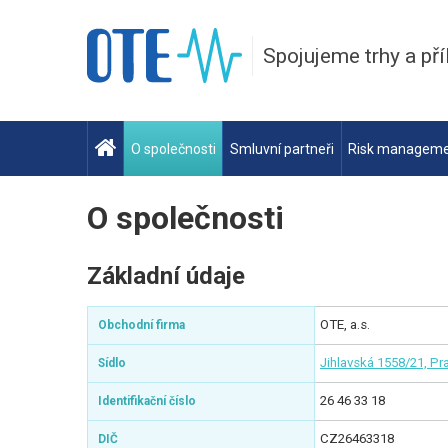
Spojujeme trhy a pří
O společnosti
Smluvní partneři
Risk managem
O společnosti
Základní údaje
OTE, a.s.
Obchodní firma
Jihlavská 1558/21, Pr
Sídlo
26 46 33 18
Identifikační číslo
CZ26463318
DIČ