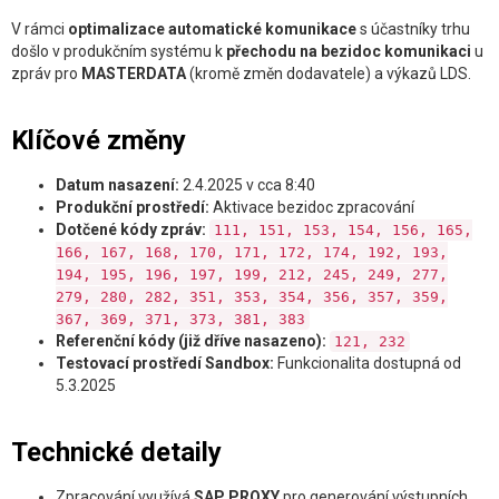
V rámci
optimalizace automatické komunikace
s účastníky trhu
došlo v produkčním systému k
přechodu na bezidoc komunikaci
u
zpráv pro
MASTERDATA
(kromě změn dodavatele) a výkazů LDS.
Klíčové změny
Datum nasazení:
2.4.2025 v cca 8:40
Produkční prostředí:
Aktivace bezidoc zpracování
Dotčené kódy zpráv:
111, 151, 153, 154, 156, 165,
166, 167, 168, 170, 171, 172, 174, 192, 193,
194, 195, 196, 197, 199, 212, 245, 249, 277,
279, 280, 282, 351, 353, 354, 356, 357, 359,
367, 369, 371, 373, 381, 383
Referenční kódy (již dříve nasazeno):
121, 232
Testovací prostředí Sandbox:
Funkcionalita dostupná od
5.3.2025
Technické detaily
Zpracování využívá
SAP PROXY
pro generování výstupních