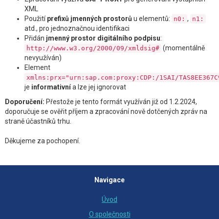
XML
Použití
prefixů jmenných prostorů
u elementů:
,
n0:
n1:
atd., pro jednoznačnou identifikaci
Přidán
jmenný prostor digitálního podpisu
:
(momentálně
http://www.w3.org/2000/09/xmldsig#
nevyužíván)
Element
xmlns:prx="urn:sap.com:proxy:CDP:/1SAI/TAS8EE367C
je
informativní
a lze jej ignorovat
Doporučení:
Přestože je tento formát využíván již od 1.2.2024,
doporučuje se ověřit příjem a zpracování nově dotčených zpráv na
straně účastníků trhu.
Děkujeme za pochopení.
Navigace
Úvod
O společnosti