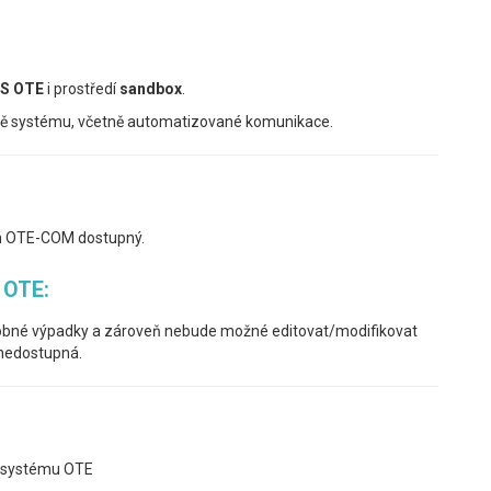
S OTE
i prostředí
sandbox
.
tě systému, včetně automatizované komunikace.
m OTE-COM dostupný.
 OTE:
obné výpadky a zároveň nebude možné editovat/modifikovat
 nedostupná.
o systému OTE