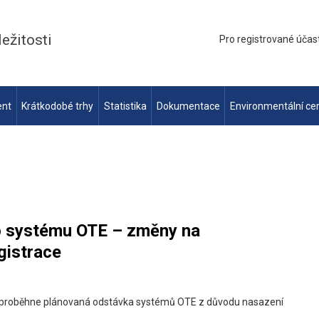
ležitosti
Pro registrované účas
ent
Krátkodobé trhy
Statistika
Dokumentace
Environmentální cer
o systému OTE – změny na
gistrace
proběhne plánovaná odstávka systémů OTE z důvodu nasazení