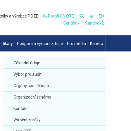
tníky a výrobce POZE:
Portál CS OTE
EN
Sandbox
Sandbox2
tifikáty
Podpora a výrobní zdroje
Pro média
Kariéra
Základní údaje
Výbor pro audit
Orgány společnosti
Organizační schéma
Kontakt
Výroční zprávy