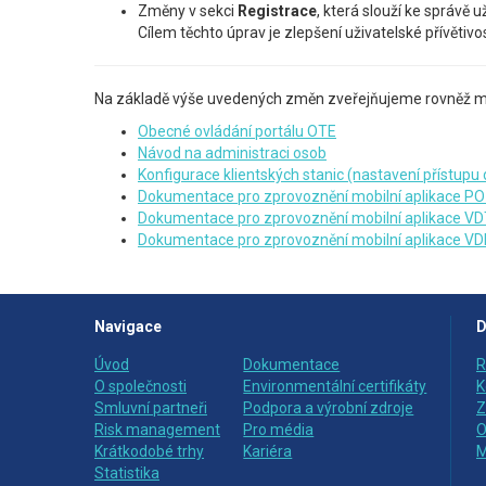
Změny v sekci
Registrace
, která slouží ke správě 
Cílem těchto úprav je zlepšení uživatelské přívětivo
Na základě výše uvedených změn zveřejňujeme rovněž m
Obecné ovládání portálu OTE
Návod na administraci osob
Konfigurace klientských stanic (nastavení přístup
Dokumentace pro zprovoznění mobilní aplikace P
Dokumentace pro zprovoznění mobilní aplikace VD
Dokumentace pro zprovoznění mobilní aplikace VD
Navigace
D
Úvod
Dokumentace
R
O společnosti
Environmentální certifikáty
K
Smluvní partneři
Podpora a výrobní zdroje
Z
Risk management
Pro média
O
Krátkodobé trhy
Kariéra
M
Statistika