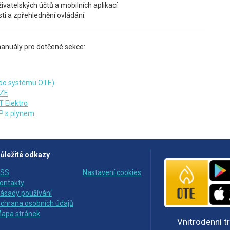
uživatelských účtů a mobilních aplikací
sti a zpřehlednění ovládání.
anuály pro dotčené sekce:
u do systému OTE)
OZE
T Elektro
P s plynem
ůležité odkazy
SS
Nastavení cookies
ontakty
ásady používání
chrana osobních údajů
apa stránek
Vnitrodenní t