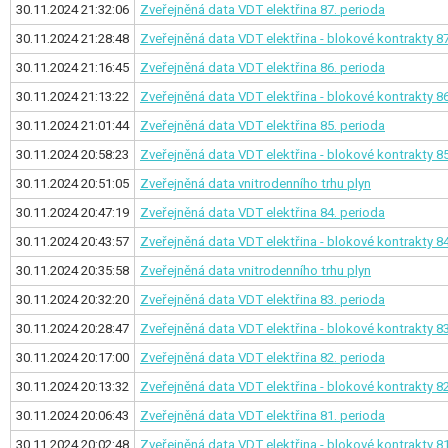
30.11.2024 21:32:06
Zveřejněná data VDT elektřina
87. perioda
30.11.2024 21:28:48
Zveřejněná data VDT elektřina - blokové kontrakty
87
30.11.2024 21:16:45
Zveřejněná data VDT elektřina
86. perioda
30.11.2024 21:13:22
Zveřejněná data VDT elektřina - blokové kontrakty
86
30.11.2024 21:01:44
Zveřejněná data VDT elektřina
85. perioda
30.11.2024 20:58:23
Zveřejněná data VDT elektřina - blokové kontrakty
85
30.11.2024 20:51:05
Zveřejněná data vnitrodenního trhu plyn
30.11.2024 20:47:19
Zveřejněná data VDT elektřina
84. perioda
30.11.2024 20:43:57
Zveřejněná data VDT elektřina - blokové kontrakty
84
30.11.2024 20:35:58
Zveřejněná data vnitrodenního trhu plyn
30.11.2024 20:32:20
Zveřejněná data VDT elektřina
83. perioda
30.11.2024 20:28:47
Zveřejněná data VDT elektřina - blokové kontrakty
83
30.11.2024 20:17:00
Zveřejněná data VDT elektřina
82. perioda
30.11.2024 20:13:32
Zveřejněná data VDT elektřina - blokové kontrakty
82
30.11.2024 20:06:43
Zveřejněná data VDT elektřina
81. perioda
30.11.2024 20:02:48
Zveřejněná data VDT elektřina - blokové kontrakty
81