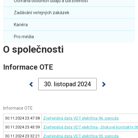
Ochrana osobních údajů a udržitelnost
Zadávání veřejných zakázek
Kariéra
Pro média
O společnosti
Informace OTE
Informace OTE
30.11.2024 23:47:38
Zveřejněná data VDT elektřina
96. perioda
30.11.2024 23:43:59
Zveřejněná data VDT elektřina - blokové kontrakty
96
30.11.2024 23:32:21
Zveřejněná data VDT elektřina
95. perioda