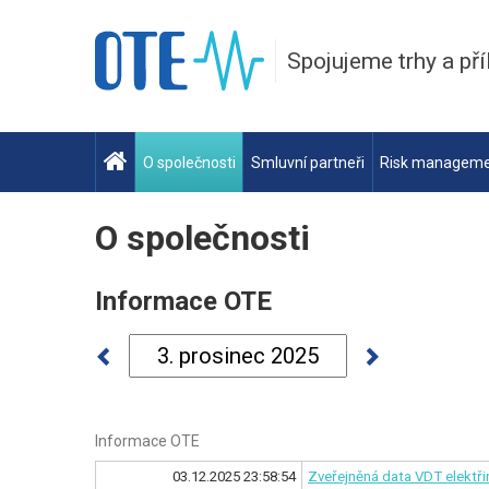
Spojujeme trhy a pří
O společnosti
Smluvní partneři
Risk managem
O společnosti
Informace OTE
Informace OTE
03.12.2025 23:58:54
Zveřejněná data VDT elektř