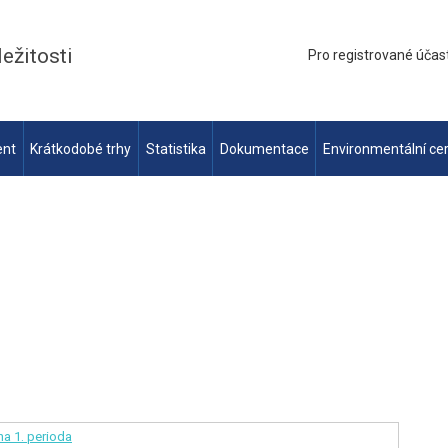
ležitosti
Pro registrované účas
ent
Krátkodobé trhy
Statistika
Dokumentace
Environmentální cer
ina
1. perioda