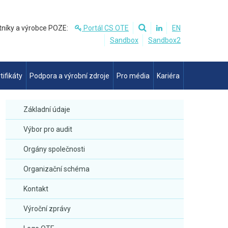
tníky a výrobce POZE:
Portál CS OTE
EN
Sandbox
Sandbox2
tifikáty
Podpora a výrobní zdroje
Pro média
Kariéra
Základní údaje
Výbor pro audit
Orgány společnosti
Organizační schéma
Kontakt
Výroční zprávy