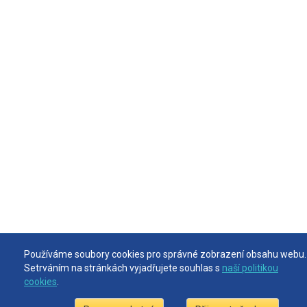
Používáme soubory cookies pro správné zobrazení obsahu webu.
Používáme soubory cookies pro správné zobrazení obsahu webu.
Setrváním na stránkách vyjadřujete souhlas s
Setrváním na stránkách vyjadřujete souhlas s
naší politikou
naší politikou
cookies
cookies
.
.