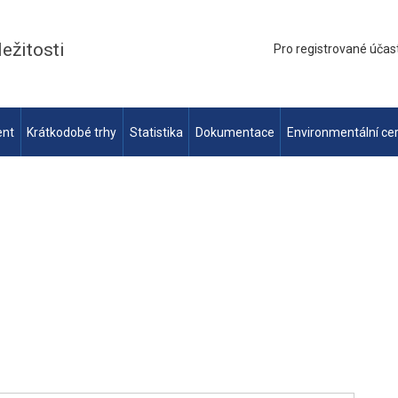
ležitosti
Pro registrované účas
ent
Krátkodobé trhy
Statistika
Dokumentace
Environmentální cer