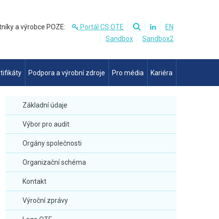
tníky a výrobce POZE:
Portál CS OTE
EN
Sandbox
Sandbox2
tifikáty
Podpora a výrobní zdroje
Pro média
Kariéra
Základní údaje
Výbor pro audit
Orgány společnosti
Organizační schéma
Kontakt
Výroční zprávy