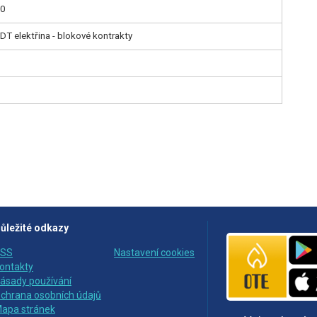
20
DT elektřina - blokové kontrakty
ůležité odkazy
SS
Nastavení cookies
ontakty
ásady používání
chrana osobních údajů
apa stránek