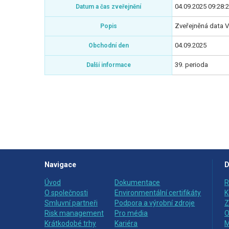
04.09.2025 09:28:
Datum a čas zveřejnění
Zveřejněná data V
Popis
04.09.2025
Obchodní den
39. perioda
Další informace
Navigace
D
Úvod
Dokumentace
R
O společnosti
Environmentální certifikáty
K
Smluvní partneři
Podpora a výrobní zdroje
Z
Risk management
Pro média
O
Krátkodobé trhy
Kariéra
M