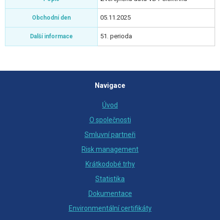
05.11.2025
Obchodní den
51. perioda
Další informace
Navigace
Úvod
O společnosti
Smluvní partneři
Risk management
Krátkodobé trhy
Statistika
Dokumentace
Environmentální certifikáty