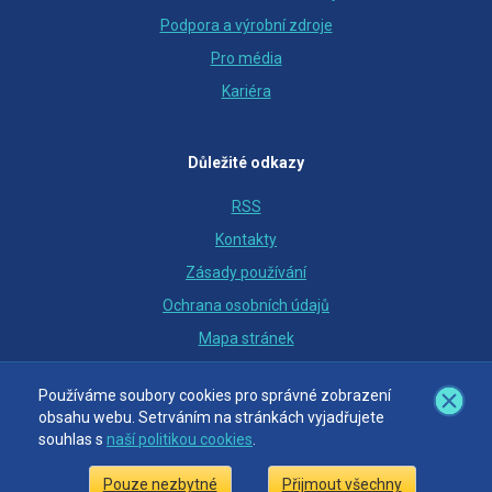
Podpora a výrobní zdroje
Pro média
Kariéra
Důležité odkazy
RSS
Kontakty
Zásady používání
Ochrana osobních údajů
Mapa stránek
Nastavení cookies
Používáme soubory cookies pro správné zobrazení
Používáme soubory cookies pro správné zobrazení
obsahu webu. Setrváním na stránkách vyjadřujete
obsahu webu. Setrváním na stránkách vyjadřujete
souhlas s
souhlas s
naší politikou cookies
naší politikou cookies
.
.
© OTE, a.s., 2018
Pouze nezbytné
Pouze nezbytné
Přijmout všechny
Přijmout všechny