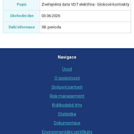
Zveřejněná data VDT elektřina - blokové kontrakty
Popis
03.06.2026
Obchodní den
58. perioda
Další informace
Navigace
Úvod
O společnosti
Smluvní partneři
Risk management
Krátkodobé trhy
Statistika
Dokumentace
Environmentální certifikáty