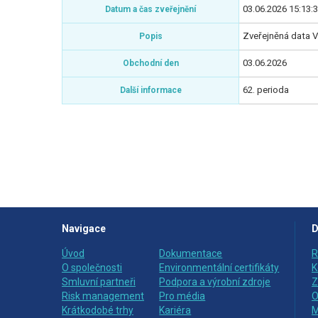
03.06.2026 15:13:
Datum a čas zveřejnění
Zveřejněná data V
Popis
03.06.2026
Obchodní den
62. perioda
Další informace
Navigace
D
Úvod
Dokumentace
R
O společnosti
Environmentální certifikáty
K
Smluvní partneři
Podpora a výrobní zdroje
Z
Risk management
Pro média
O
Krátkodobé trhy
Kariéra
M