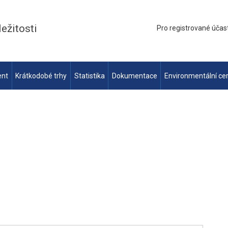
ležitosti
Pro registrované účas
ent
Krátkodobé trhy
Statistika
Dokumentace
Environmentální cer