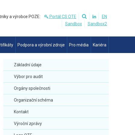
tníky a výrobce POZE:
Portál CS OTE
EN
Sandbox
Sandbox2
tifikáty
Podpora a výrobní zdroje
Pro média
Kariéra
Základní údaje
Výbor pro audit
Orgány společnosti
Organizační schéma
Kontakt
Výroční zprávy