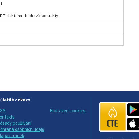
31
DT elektřina - blokové kontrakty
ůležité odkazy
SS
Nastavení cookies
ontakty
ásady používání
chrana osobních údajů
apa stránek