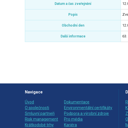
12.
Datum a čas zveřejnění
Zve
Popis
12.
Obchodní den
63.
Další informace
Navigace
D
Úvod
Dokumentace
R
O společnosti
Environmentální certifikáty
K
Smluvní partneři
Podpora a výrobní zdroje
Z
Risk management
Pro média
O
Krátkodobé trhy
Kariéra
M