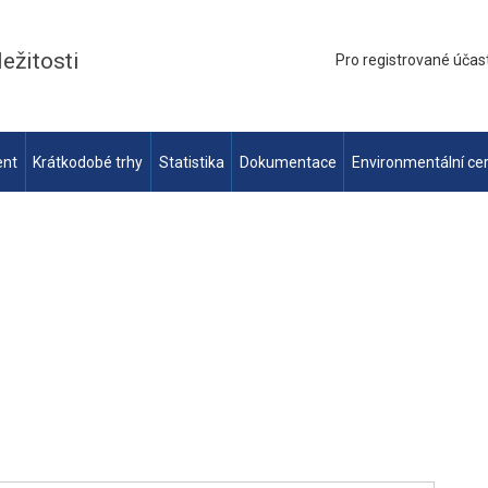
ležitosti
Pro registrované účas
ent
Krátkodobé trhy
Statistika
Dokumentace
Environmentální cer