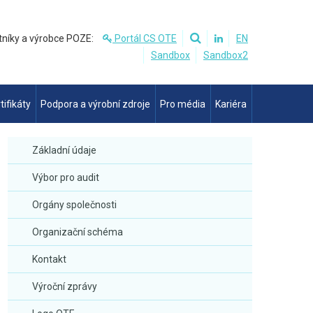
tníky a výrobce POZE:
Portál CS OTE
EN
Sandbox
Sandbox2
tifikáty
Podpora a výrobní zdroje
Pro média
Kariéra
Základní údaje
Výbor pro audit
Orgány společnosti
Organizační schéma
Kontakt
Výroční zprávy