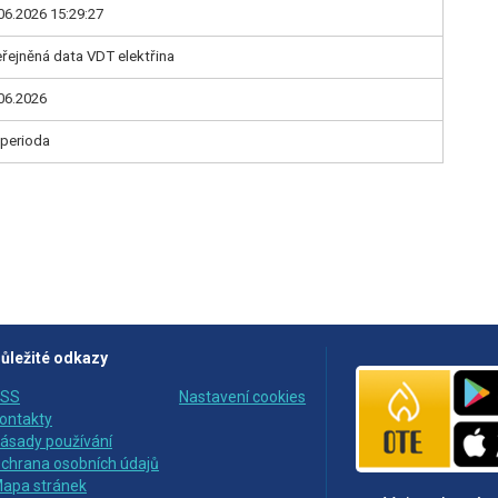
06.2026 15:29:27
řejněná data VDT elektřina
06.2026
 perioda
ůležité odkazy
SS
Nastavení cookies
ontakty
ásady používání
chrana osobních údajů
apa stránek