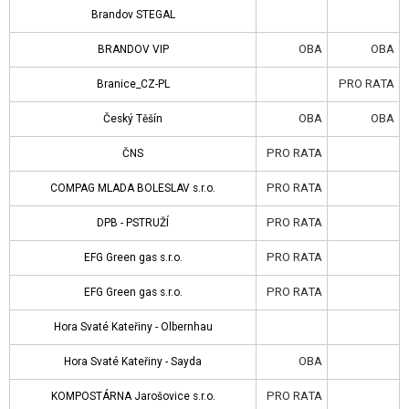
Brandov STEGAL
Branice_CZ-PL
OBA
OBA
BRANDOV VIP
Český Těšín
PRO RATA
Branice_CZ-PL
ČNS
OBA
OBA
Český Těšín
COMPAG MLADA BOLESLAV s.r.o.
PRO RATA
ČNS
DPB - PSTRUŽÍ
PRO RATA
COMPAG MLADA BOLESLAV s.r.o.
EFG Green gas s.r.o.
PRO RATA
DPB - PSTRUŽÍ
EFG Green gas s.r.o.
PRO RATA
EFG Green gas s.r.o.
Hora Svaté Kateřiny - Olbernhau
PRO RATA
EFG Green gas s.r.o.
Hora Svaté Kateřiny - Sayda
Hora Svaté Kateřiny - Olbernhau
KOMPOSTÁRNA Jarošovice s.r.o.
OBA
Hora Svaté Kateřiny - Sayda
Laa
PRO RATA
KOMPOSTÁRNA Jarošovice s.r.o.