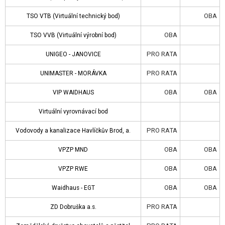
TSO VVB (Virtuální výrobní bod)
OBA
TSO VTB (Virtuální technický bod)
UNIGEO - JANOVICE
OBA
TSO VVB (Virtuální výrobní bod)
UNIMASTER - MORÁVKA
PRO RATA
UNIGEO - JANOVICE
VIP WAIDHAUS
PRO RATA
UNIMASTER - MORÁVKA
Virtuální vyrovnávací bod
OBA
OBA
VIP WAIDHAUS
Vodovody a kanalizace Havlíčkův Brod, a.
Virtuální vyrovnávací bod
VPZP MND
PRO RATA
Vodovody a kanalizace Havlíčkův Brod, a.
VPZP RWE
OBA
OBA
VPZP MND
Waidhaus - EGT
OBA
OBA
VPZP RWE
ZD Dobruška a.s.
OBA
OBA
Waidhaus - EGT
Zemědělské družstvo chovatelů a pěstitel
PRO RATA
ZD Dobruška a.s.