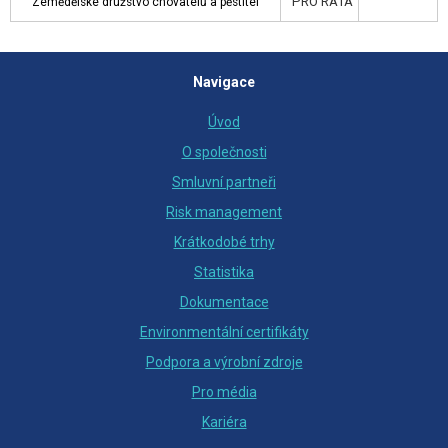
PRO RATA
Zemědělské družstvo chovatelů a pěstitel
Navigace
Úvod
O společnosti
Smluvní partneři
Risk management
Krátkodobé trhy
Statistika
Dokumentace
Environmentální certifikáty
Podpora a výrobní zdroje
Pro média
Kariéra