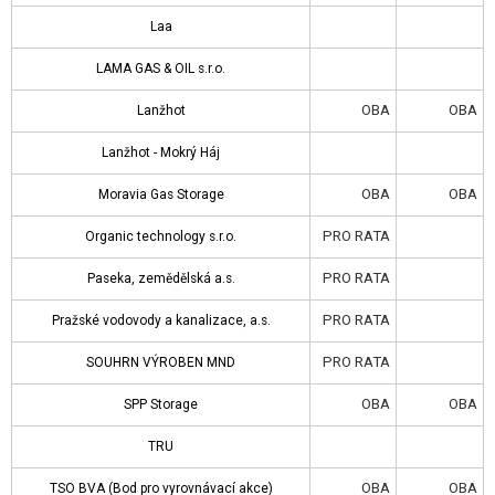
LAMA GAS & OIL s.r.o.
Laa
Lanžhot
LAMA GAS & OIL s.r.o.
Lanžhot - Mokrý Háj
OBA
OBA
Lanžhot
Moravia Gas Storage
Lanžhot - Mokrý Háj
Organic technology s.r.o.
OBA
OBA
Moravia Gas Storage
Paseka, zemědělská a.s.
PRO RATA
Organic technology s.r.o.
Pražské vodovody a kanalizace, a.s.
PRO RATA
Paseka, zemědělská a.s.
SOUHRN VÝROBEN MND
PRO RATA
Pražské vodovody a kanalizace, a.s.
SPP Storage
PRO RATA
SOUHRN VÝROBEN MND
TRU
OBA
OBA
SPP Storage
TSO BVA (Bod pro vyrovnávací akce)
TRU
TSO VTB (Virtuální technický bod)
OBA
OBA
TSO BVA (Bod pro vyrovnávací akce)