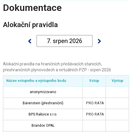
Dokumentace
Alokační pravidla
Alokační pravidla na hraničních předávacích stanicích,
Název vstupního a výstupního bodu
Název vstupního a výstupního bodu
Název vstupního a výstupního bodu
Vstup
Výstup
přeshraničních plynovodech a virtuálních PZP - srpen 2026
anonymizovano
Název vstupního a výstupního bodu
Vstup
Výstup
Bärenstein (přeshraniční)
anonymizovano
BPS Rakvice s.r.o.
PRO RATA
Bärenstein (přeshraniční)
Brandov OPAL
PRO RATA
BPS Rakvice s.r.o.
Brandov STEGAL
Brandov OPAL
BRANDOV VIP