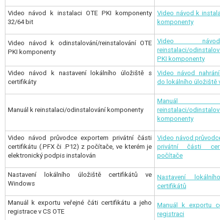
Video návod k instalaci OTE PKI komponenty
Video návod k instal
32/64 bit
komponenty
Video ná
Video návod k odinstalování/reinstalování OTE
reinstalaci/odinsta
PKI komponenty
PKI komponent
y
Video návod k nastavení lokálního úložiště s
Video návod nahrání 
certifikáty
do lokálního úložiště
Manuá
Manuál k reinstalaci/odinstalování komponenty
reinstalaci/odinstalov
komponenty
Video návod průvodce exportem privátní části
Video návod průvodc
certifikátu (.PFX či .P12) z počítače, ve kterém je
privátní části cer
elektronický podpis instalován
počítače
Nastavení lokálního úložiště certifikátů ve
Nastavení lokálníh
Windows
certifikátů
Manuál k exportu veřejné čáti certifikátu a jeho
Manuál k exportu ce
registrace v CS OTE
registraci