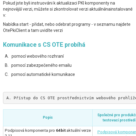
Pokud jste byli instruováni k aktualizaci PKI komponenty na
nejnovější verzi, můžete si zkontrolovat verzi aktuálněnainstalované
v:
Nabídka start - přidat, nebo odebrat programy - v seznamu najdete
OtePkiClient a tam uvidíte verzi
Komunikace s CS OTE probíhá
A. pomocí webového rozhraní
B. pomocí zabezpečeného emailu
C. pomocí automatické komunikace
A. Přístup do CS OTE prostřednictvím webového prohlíž
Společné pro produkčn
Popis
testovací prostředí
Podpisová komponenta pro
64bit
aktuální verze
Podpisová kompone
2.11