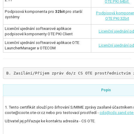
OTE PKI 64bit
Podpisová komponenta pro
32bit
pro starší
Podpisová kompone
systémy
OTE PKI 32bit
Licenční ujednání softwarové aplikace
Licenční ujednání.pd
podpisové komponenty OTE PKI Client
Licenční ujednání softwarové aplikace OTE
Licenční ujednání.pd
LauncherManager a OTECOM
B. Zasílání/Příjem zpráv do/z CS OTE prostřednictvím 
Popis
1. Tento certifikát slouží pro šifrování S/MIME zprávy zasílané účastníkem
csote@csote.ote-cr.cz nebo pro testovací prostředí -
cds@cds.sand.ote-c
Uživatel jej přiřazuje ke kontaktu adresáta - CS OTE.