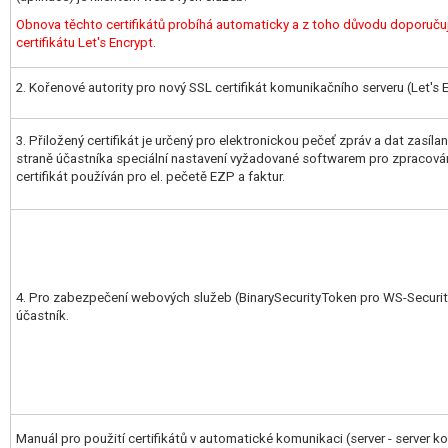
Obnova těchto certifikátů probíhá automaticky a z toho důvodu doporuču
certifikátu Let's Encrypt.
2. Kořenové autority pro nový SSL certifikát komunikačního serveru (Let's 
3. Přiložený certifikát je určený pro elektronickou pečeť zpráv a dat zasíl
straně účastníka speciální nastavení vyžadované softwarem pro zpracování, 
certifikát používán pro el. pečetě EZP a faktur.
4. Pro zabezpečení webových služeb (BinarySecurityToken pro WS-Securit
účastník.
Manuál pro použití certifikátů v automatické komunikaci (server - server k