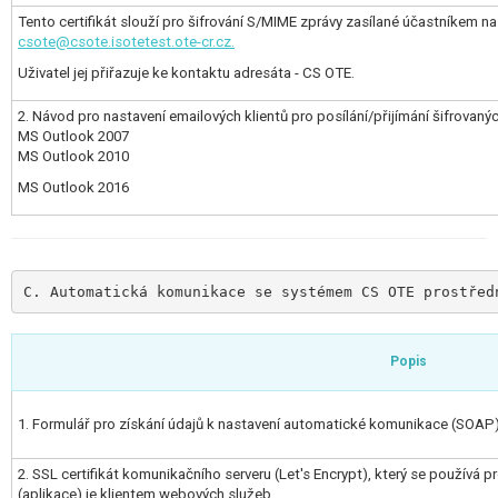
Tento certifikát slouží pro šifrování S/MIME zprávy zasílané účastníkem n
csote@csote.isotetest.ote-cr.cz.
Uživatel jej přiřazuje ke kontaktu adresáta - CS OTE.
2. Návod pro nastavení emailových klientů pro posílání/přijímání šifrovan
MS Outlook 2007
MS Outlook 2010
MS Outlook 2016
C. Automatická komunikace se systémem CS OTE prostřed
Popis
1. Formulář pro získání údajů k nastavení automatické komunikace (SOAP)
2. SSL certifikát komunikačního serveru (Let's Encrypt), který se používá 
(aplikace) je klientem webových služeb.