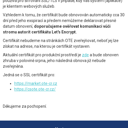
používá pro šifrování SSL/TLS v případě, kdy váš systém (aplikace)
je klientem webových služeb.
Vzhledem k tomu, že certifikát bude obnovován automaticky cca 30
dní před jeho exspirací a předem nemůžeme deklarovat přesně
datum obnovení,
doporučujeme ověřovat komunikaci vůči
stromu autorit certifikátu Let's Encrypt.
Certifikát nebudeme na stránkách OTE zveřejňovat, neboť jej lze
získat na adrese, na kterou je certifikát vystaven.
Aktuální certifikát pro produkční prostředí je
zde
a bude obnoven
zhruba v polovině srpna, jeho následná obnova již nebude
zveřejněna.
Jedná se o SSL certifikát pro:
https://market.ote-cr.cz
https://csote.ote-cr.cz/
Děkujeme za pochopení.