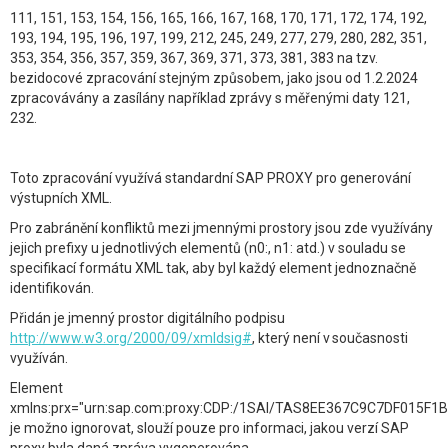
111, 151, 153, 154, 156, 165, 166, 167, 168, 170, 171, 172, 174, 192,
193, 194, 195, 196, 197, 199, 212, 245, 249, 277, 279, 280, 282, 351,
353, 354, 356, 357, 359, 367, 369, 371, 373, 381, 383 na tzv.
bezidocové zpracování stejným způsobem, jako jsou od 1.2.2024
zpracovávány a zasílány například zprávy s měřenými daty 121,
232.
Toto zpracování využívá standardní SAP PROXY pro generování
výstupních XML.
Pro zabránění konfliktů mezi jmennými prostory jsou zde využívány
jejich prefixy u jednotlivých elementů (n0:, n1: atd.) v souladu se
specifikací formátu XML tak, aby byl každý element jednoznačně
identifikován.
Přidán je jmenný prostor digitálního podpisu
http://www.w3.org/2000/09/xmldsig#
, který není v současnosti
využíván.
Element
xmlns:prx="urn:sap.com:proxy:CDP:/1SAI/TAS8EE367C9C7DF015F1B
je možno ignorovat, slouží pouze pro informaci, jakou verzí SAP