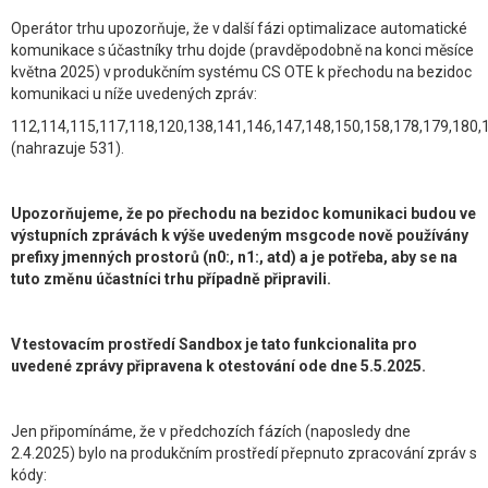
Operátor trhu upozorňuje, že v další fázi optimalizace automatické
komunikace s účastníky trhu dojde (pravděpodobně na konci měsíce
května 2025) v produkčním systému CS OTE k přechodu na bezidoc
komunikaci u níže uvedených zpráv:
112,114,115,117,118,120,138,141,146,147,148,150,158,178,179,180,
(nahrazuje 531).
Upozorňujeme, že po přechodu na bezidoc komunikaci budou ve
výstupních zprávách k výše uvedeným msgcode nově používány
prefixy jmenných prostorů (n0:, n1:, atd) a je potřeba, aby se na
tuto změnu účastníci trhu případně připravili.
V testovacím prostředí Sandbox je tato funkcionalita pro
uvedené zprávy připravena k otestování ode dne 5.5.2025.
Jen připomínáme, že v předchozích fázích (naposledy dne
2.4.2025) bylo na produkčním prostředí přepnuto zpracování zpráv s
kódy: