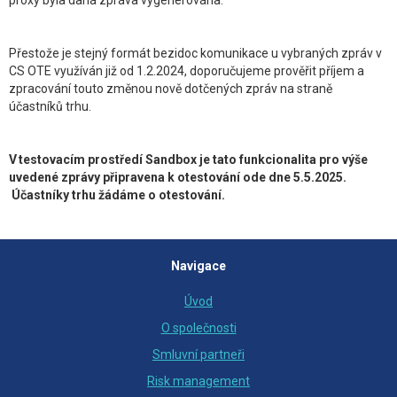
proxy byla daná zpráva vygenerována.
Přestože je stejný formát bezidoc komunikace u vybraných zpráv v
CS OTE využíván již od 1.2.2024, doporučujeme prověřit příjem a
zpracování touto změnou nově dotčených zpráv na straně
účastníků trhu.
V testovacím prostředí Sandbox je tato funkcionalita pro výše
uvedené zprávy připravena k otestování ode dne 5.5.2025.
Účastníky trhu žádáme o otestování.
Navigace
Úvod
O společnosti
Smluvní partneři
Risk management