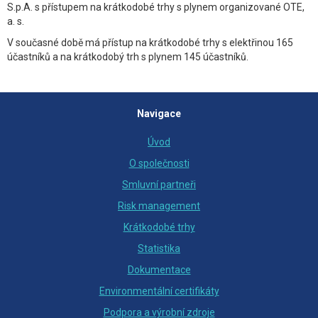
S.p.A. s přístupem na krátkodobé trhy s plynem organizované OTE,
a. s.
V současné době má přístup na krátkodobé trhy s elektřinou 165
účastníků a na krátkodobý trh s plynem 145 účastníků.
Navigace
Úvod
O společnosti
Smluvní partneři
Risk management
Krátkodobé trhy
Statistika
Dokumentace
Environmentální certifikáty
Podpora a výrobní zdroje