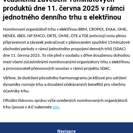
produktů dne 11. června 2025 v rámci
jednotného denního trhu s elektřinou
Nominovaní organizátoři trhu s elektřinou BRM, CROPEX, EXAA, GME,
HENEX, IBEX, NP EMCO, OKTE, OMIE, OTE a TGE potvrzují svou plnou
připravenost a závazek pokračovat v plánovaném spuštění 15minutové
obchodní periody v rámci jednotného propojení denních trhů (SDAC)
dne 11. června 2025. To vše plně v souladu s dříve dosaženou dohodou
mezi všemi zúčastněnými nominovanými organizátory trhu s elektřinou
a provozovateli přenosových soustav v rámci projektu SDAC.
Věříme, že dodržení původního harmonogramu je klíčové pro udržení
dynamiky rozvoje trhu a dosažení očekávaných benefitů pro všechny
účastníky trhu.
Oficiální tiskovou zprávu výše uvedených nominovaných organizátorů
trhu (pouze v AJ) naleznete
zde
.
Navigace