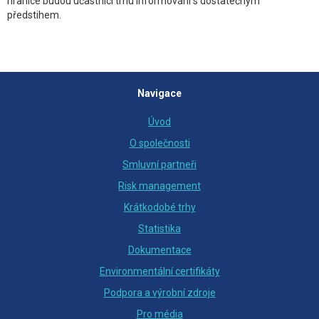
hranice budou účastníci trhu informováni s dostatečným
předstihem.
Navigace
Úvod
O společnosti
Smluvní partneři
Risk management
Krátkodobé trhy
Statistika
Dokumentace
Environmentální certifikáty
Podpora a výrobní zdroje
Pro média