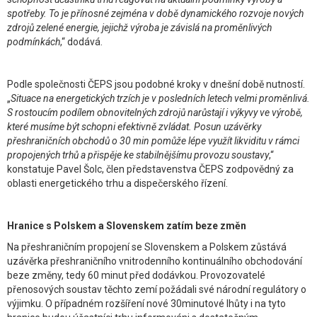
spotřeby. To je přínosné zejména v době dynamického rozvoje nových
zdrojů zelené energie, jejichž výroba je závislá na proměnlivých
podmínkách
,“ dodává.
Podle společnosti ČEPS jsou podobné kroky v dnešní době nutností.
„
Situace na energetických trzích je v posledních letech velmi proměnlivá.
S rostoucím podílem obnovitelných zdrojů narůstají i výkyvy ve výrobě,
které musíme být schopni efektivně zvládat. Posun uzávěrky
přeshraničních obchodů o 30 min pomůže lépe využít likviditu v rámci
propojených trhů a přispěje ke stabilnějšímu provozu soustavy
,“
konstatuje Pavel Šolc, člen představenstva ČEPS zodpovědný za
oblasti energetického trhu a dispečerského řízení.
Hranice s Polskem a Slovenskem zatím beze změn
Na přeshraničním propojení se Slovenskem a Polskem zůstává
uzávěrka přeshraničního vnitrodenního kontinuálního obchodování
beze změny, tedy 60 minut před dodávkou. Provozovatelé
přenosových soustav těchto zemí požádali své národní regulátory o
výjimku. O případném rozšíření nové 30minutové lhůty i na tyto