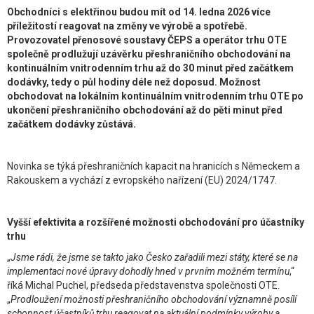
Obchodníci s elektřinou budou mít od 14. ledna 2026 více
příležitostí reagovat na změny ve výrobě a spotřebě.
Provozovatel přenosové soustavy ČEPS a operátor trhu OTE
společně prodlužují uzávěrku přeshraničního obchodování na
kontinuálním vnitrodenním trhu až do 30 minut před začátkem
dodávky, tedy o půl hodiny déle než doposud. Možnost
obchodovat na lokálním kontinuálním vnitrodenním trhu OTE po
ukončení přeshraničního obchodování až do pěti minut před
začátkem dodávky zůstává.
Novinka se týká přeshraničních kapacit na hranicích s Německem a
Rakouskem a vychází z evropského nařízení (EU) 2024/1747.
Vyšší efektivita a rozšířené možnosti obchodování pro účastníky
trhu
„
Jsme rádi, že jsme se takto jako Česko zařadili mezi státy, které se na
implementaci nové úpravy dohodly hned v prvním možném termínu
,“
říká Michal Puchel, předseda představenstva společnosti OTE.
„
Prodloužení možnosti přeshraničního obchodování významně posílí
schopnost účastníků trhu reagovat na aktuální podmínky výroby a