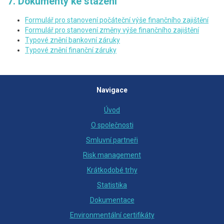
7. Dokumenty ke stažení
Formulář pro stanovení počáteční výše finančního zajištění
Formulář pro stanovení změny výše finančního zajištění
Typové znění bankovní záruky
Typové znění finanční záruky
Navigace
Úvod
O společnosti
Smluvní partneři
Risk management
Krátkodobé trhy
Statistika
Dokumentace
Environmentální certifikáty