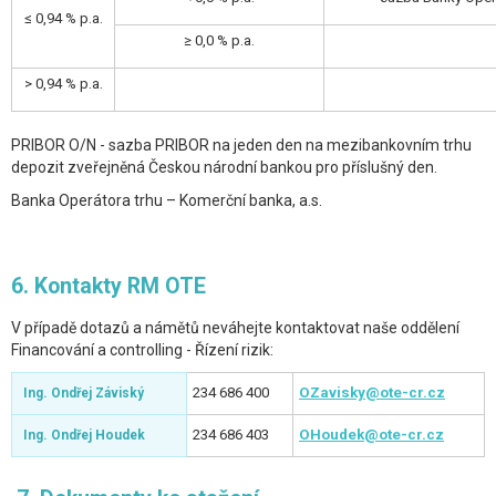
≤ 0,94 % p.a.
≥ 0,0 % p.a.
> 0,94 % p.a.
PRIBOR O/N - sazba PRIBOR na jeden den na mezibankovním trhu
depozit zveřejněná Českou národní bankou pro příslušný den.
Banka Operátora trhu – Komerční banka, a.s.
6. Kontakty RM OTE
V případě dotazů a námětů neváhejte kontaktovat naše oddělení
Financování a controlling - Řízení rizik:
234 686 400
OZavisky@ote-cr.cz
Ing. Ondřej Záviský
234 686 403
OHoudek@ote-cr.cz
Ing. Ondřej Houdek