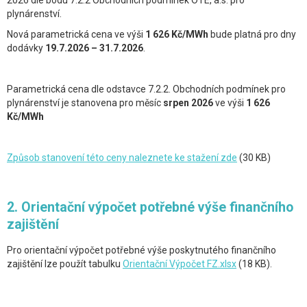
2026 dle bodu 7.2.2 Obchodních podmínek OTE, a.s. pro
plynárenství.
Nová parametrická cena ve výši
1 626 Kč/MWh
bude platná pro dny
dodávky
19.7.2026 – 31.7.2026
.
Parametrická cena dle odstavce 7.2.2. Obchodních podmínek pro
plynárenství je stanovena pro
měsíc
srpen 2026
ve výši
1 626
Kč/MWh
Způsob stanovení této ceny naleznete ke stažení zde
(30 KB)
2. Orientační výpočet potřebné výše finančního
zajištění
Pro orientační výpočet potřebné výše poskytnutého finančního
zajištění lze použít tabulku
Orientační Výpočet FZ.xlsx
(18 KB).