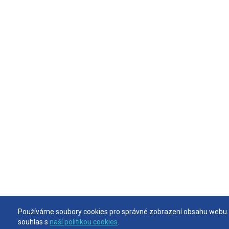
Používáme soubory cookies pro správné zobrazení obsahu webu. 
Používáme soubory cookies pro správné zobrazení obsahu webu. 
souhlas s
souhlas s
naší politikou cookies
naší politikou cookies
.
.