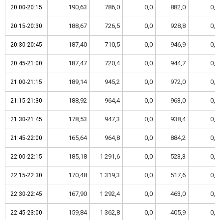
190,63
786,0
0,0
882,0
0,0
20:00-20:15
20:00-20:15
188,67
726,5
0,0
928,8
0,0
20:15-20:30
20:15-20:30
187,40
710,5
0,0
946,9
0,0
20:30-20:45
20:30-20:45
187,47
720,4
0,0
944,7
0,0
20:45-21:00
20:45-21:00
189,14
945,2
0,0
972,0
0,0
21:00-21:15
21:00-21:15
188,92
964,4
0,0
963,0
0,0
21:15-21:30
21:15-21:30
178,53
947,3
0,0
938,4
0,0
21:30-21:45
21:30-21:45
165,64
964,8
0,0
884,2
0,0
21:45-22:00
21:45-22:00
185,18
1 291,6
0,0
523,3
0,0
22:00-22:15
22:00-22:15
170,48
1 319,3
0,0
517,6
0,0
22:15-22:30
22:15-22:30
167,90
1 292,4
0,0
463,0
0,0
22:30-22:45
22:30-22:45
159,84
1 362,8
0,0
405,9
0,0
22:45-23:00
22:45-23:00