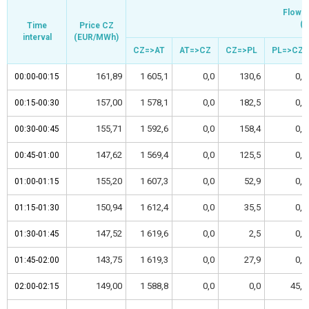
Flow -
Flow -
(
(
Time
Time
Time
Time
Price CZ
Price CZ
interval
interval
interval
interval
(EUR/MWh)
(EUR/MWh)
CZ=>AT
CZ=>AT
AT=>CZ
AT=>CZ
CZ=>PL
CZ=>PL
PL=>CZ
PL=>CZ
161,89
1 605,1
0,0
130,6
0,0
00:00-00:15
00:00-00:15
157,00
1 578,1
0,0
182,5
0,0
00:15-00:30
00:15-00:30
155,71
1 592,6
0,0
158,4
0,0
00:30-00:45
00:30-00:45
147,62
1 569,4
0,0
125,5
0,0
00:45-01:00
00:45-01:00
155,20
1 607,3
0,0
52,9
0,0
01:00-01:15
01:00-01:15
150,94
1 612,4
0,0
35,5
0,0
01:15-01:30
01:15-01:30
147,52
1 619,6
0,0
2,5
0,0
01:30-01:45
01:30-01:45
143,75
1 619,3
0,0
27,9
0,0
01:45-02:00
01:45-02:00
149,00
1 588,8
0,0
0,0
45,1
02:00-02:15
02:00-02:15