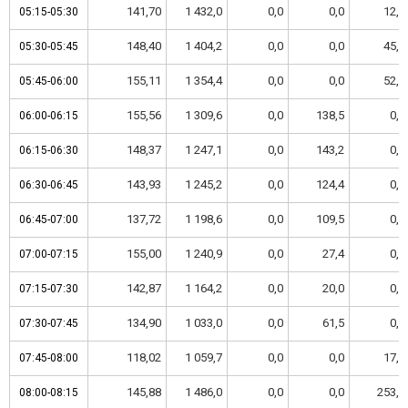
141,70
1 432,0
0,0
0,0
12,5
05:15-05:30
05:15-05:30
148,40
1 404,2
0,0
0,0
45,9
05:30-05:45
05:30-05:45
155,11
1 354,4
0,0
0,0
52,2
05:45-06:00
05:45-06:00
155,56
1 309,6
0,0
138,5
0,0
06:00-06:15
06:00-06:15
148,37
1 247,1
0,0
143,2
0,0
06:15-06:30
06:15-06:30
143,93
1 245,2
0,0
124,4
0,0
06:30-06:45
06:30-06:45
137,72
1 198,6
0,0
109,5
0,0
06:45-07:00
06:45-07:00
155,00
1 240,9
0,0
27,4
0,0
07:00-07:15
07:00-07:15
142,87
1 164,2
0,0
20,0
0,0
07:15-07:30
07:15-07:30
134,90
1 033,0
0,0
61,5
0,0
07:30-07:45
07:30-07:45
118,02
1 059,7
0,0
0,0
17,5
07:45-08:00
07:45-08:00
145,88
1 486,0
0,0
0,0
253,9
08:00-08:15
08:00-08:15