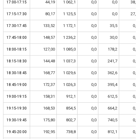
44,19
1 062,1
0,0
0,0
38,5
17:00-17:15
17:00-17:15
80,17
1 125,5
0,0
0,0
27,1
17:15-17:30
17:15-17:30
133,52
1 172,1
0,0
35,5
0,0
17:30-17:45
17:30-17:45
148,57
1 236,2
0,0
30,0
0,0
17:45-18:00
17:45-18:00
127,00
1 085,0
0,0
178,2
0,0
18:00-18:15
18:00-18:15
144,48
1 037,3
0,0
241,7
0,0
18:15-18:30
18:15-18:30
168,77
1 029,6
0,0
362,6
0,0
18:30-18:45
18:30-18:45
172,37
1 026,3
0,0
395,4
0,0
18:45-19:00
18:45-19:00
158,31
912,1
0,0
612,5
0,0
19:00-19:15
19:00-19:15
168,53
854,5
0,0
664,2
0,0
19:15-19:30
19:15-19:30
175,80
802,7
0,0
740,5
0,0
19:30-19:45
19:30-19:45
192,95
738,8
0,0
812,1
0,0
19:45-20:00
19:45-20:00