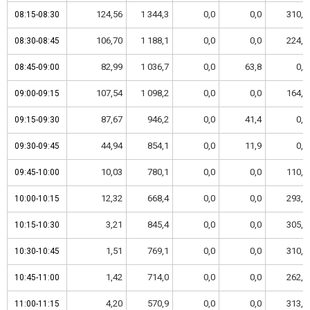
124,56
1 344,3
0,0
0,0
310,9
08:15-08:30
08:15-08:30
106,70
1 188,1
0,0
0,0
224,5
08:30-08:45
08:30-08:45
82,99
1 036,7
0,0
63,8
0,0
08:45-09:00
08:45-09:00
107,54
1 098,2
0,0
0,0
164,2
09:00-09:15
09:00-09:15
87,67
946,2
0,0
41,4
0,0
09:15-09:30
09:15-09:30
44,94
854,1
0,0
11,9
0,0
09:30-09:45
09:30-09:45
10,03
780,1
0,0
0,0
110,0
09:45-10:00
09:45-10:00
12,32
668,4
0,0
0,0
293,4
10:00-10:15
10:00-10:15
3,21
845,4
0,0
0,0
305,0
10:15-10:30
10:15-10:30
1,51
769,1
0,0
0,0
310,0
10:30-10:45
10:30-10:45
1,42
714,0
0,0
0,0
262,0
10:45-11:00
10:45-11:00
4,20
570,9
0,0
0,0
313,1
11:00-11:15
11:00-11:15