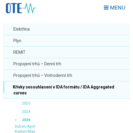
MENU
Elektřina
Plyn
REMIT
Propojení trhů – Denní trh
Propojení trhů – Vnitrodenní trh
Křivky sesouhlasení v IDA formátu / IDA Aggregated
curves
2025
2024
2026
Duben/April
Květen/May