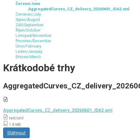
Červen/June
AggregatedCurves_CZ_delivery_20260601_IDA2.xml
Červenec/July
Srpen/August
Září/September
Říjen/October
Listopad/November
Prosinec/December
Únor/February
Leden/January
Březen/March
Krátkodobé trhy
AggregatedCurves_CZ_delivery_20260
AggregatedCurves_CZ_delivery_20260601_IDA2.xml
text/xml
1.8 MB
Stáhnout