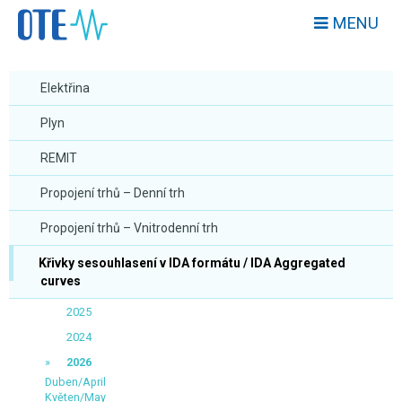
MENU
Elektřina
Plyn
REMIT
Propojení trhů – Denní trh
Propojení trhů – Vnitrodenní trh
Křivky sesouhlasení v IDA formátu / IDA Aggregated
curves
2025
2024
2026
Duben/April
Květen/May