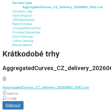
Červen/June
AggregatedCurves_CZ_delivery_20260602_IDA2.csv
Červenec/July
Srpen/August
Září/September
Říjen/October
Listopad/November
Prosinec/December
Únor/February
Leden/January
Březen/March
Krátkodobé trhy
AggregatedCurves_CZ_delivery_20260
AggregatedCurves_CZ_delivery_20260602_IDA2.csv
text/csv
5.9 MB
Stáhnout