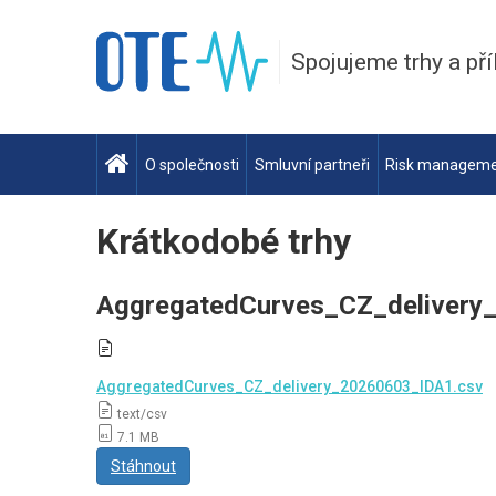
Spojujeme trhy a pří
O společnosti
Smluvní partneři
Risk managem
Krátkodobé trhy
AggregatedCurves_CZ_delivery
AggregatedCurves_CZ_delivery_20260603_IDA1.csv
text/csv
7.1 MB
Stáhnout