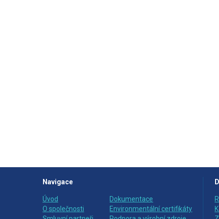
Navigace
D
Úvod
Dokumentace
R
O společnosti
Environmentální certifikáty
K
Smluvní partneři
Podpora a výrobní zdroje
Z