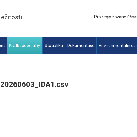
ležitosti
Pro registrované účas
ent
Krátkodobé trhy
Statistika
Dokumentace
Environmentální cer
_20260603_IDA1.csv