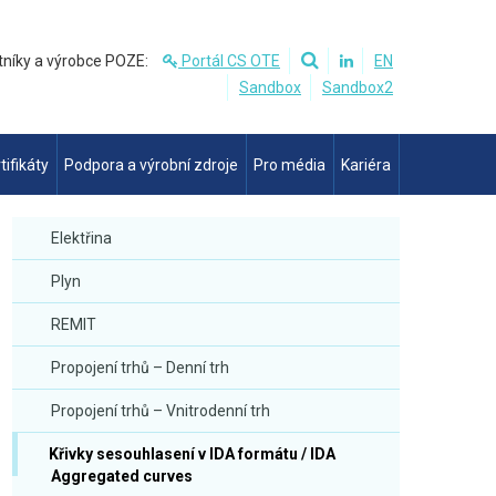
tníky a výrobce POZE:
Portál CS OTE
EN
Sandbox
Sandbox2
tifikáty
Podpora a výrobní zdroje
Pro média
Kariéra
Elektřina
Plyn
REMIT
Propojení trhů – Denní trh
Propojení trhů – Vnitrodenní trh
Křivky sesouhlasení v IDA formátu / IDA
Aggregated curves