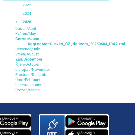
2025
2024
2026
Duben/April
Květen/May
Červen/June
AggregatedCurves_CZ_delivery_20260603_IDA2.xml
Červenec/July
Srpen/August
Září/September
Říjen/October
Listopad/November
Prosinec/December
Únor/February
Leden/January
Březen/March