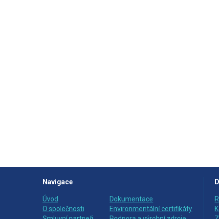
Navigace
D
Úvod
Dokumentace
R
O společnosti
Environmentální certifikáty
K
Smluvní partneři
Podpora a výrobní zdroje
Z