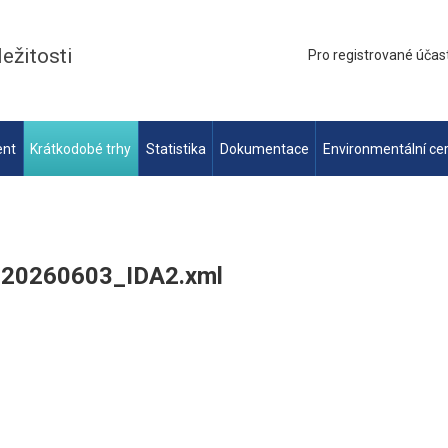
ležitosti
Pro registrované účas
ent
Krátkodobé trhy
Statistika
Dokumentace
Environmentální cer
_20260603_IDA2.xml