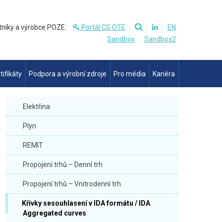
tníky a výrobce POZE:
Portál CS OTE
EN
Sandbox
Sandbox2
tifikáty
Podpora a výrobní zdroje
Pro média
Kariéra
Elektřina
Plyn
REMIT
Propojení trhů – Denní trh
Propojení trhů – Vnitrodenní trh
Křivky sesouhlasení v IDA formátu / IDA
Aggregated curves