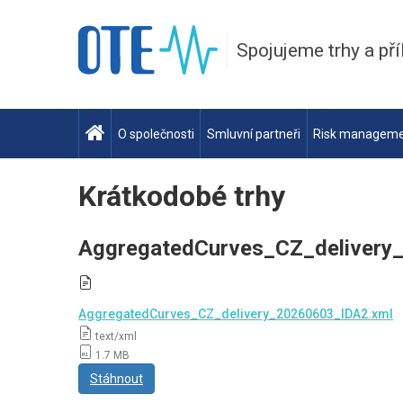
Spojujeme trhy a pří
O společnosti
Smluvní partneři
Risk managem
Krátkodobé trhy
AggregatedCurves_CZ_delivery
AggregatedCurves_CZ_delivery_20260603_IDA2.xml
text/xml
1.7 MB
Stáhnout