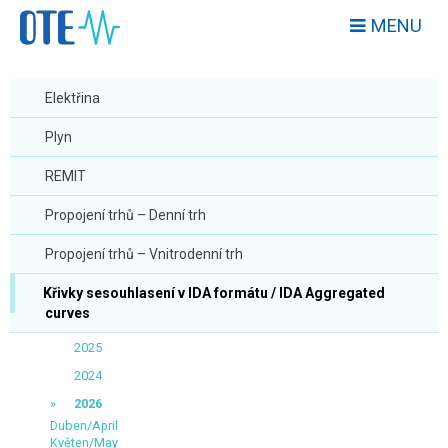
MENU
Elektřina
Plyn
REMIT
Propojení trhů – Denní trh
Propojení trhů – Vnitrodenní trh
Křivky sesouhlasení v IDA formátu / IDA Aggregated
curves
2025
2024
2026
Duben/April
Květen/May