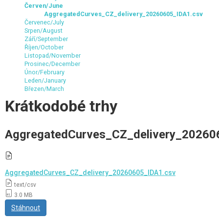
Červen/June
AggregatedCurves_CZ_delivery_20260605_IDA1.csv
Červenec/July
Srpen/August
Září/September
Říjen/October
Listopad/November
Prosinec/December
Únor/February
Leden/January
Březen/March
Krátkodobé trhy
AggregatedCurves_CZ_delivery_20260
AggregatedCurves_CZ_delivery_20260605_IDA1.csv
text/csv
3.0 MB
Stáhnout