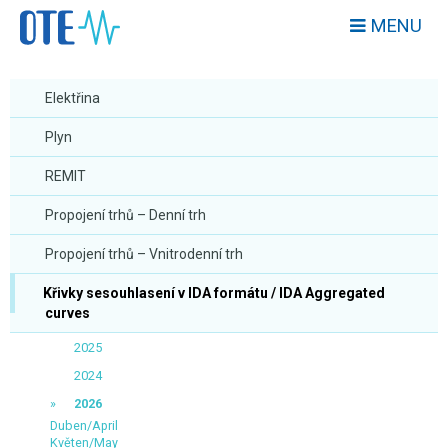
MENU
Elektřina
Plyn
REMIT
Propojení trhů – Denní trh
Propojení trhů – Vnitrodenní trh
Křivky sesouhlasení v IDA formátu / IDA Aggregated
curves
2025
2024
2026
Duben/April
Květen/May