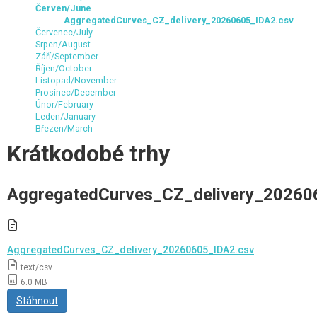
Červen/June
AggregatedCurves_CZ_delivery_20260605_IDA2.csv
Červenec/July
Srpen/August
Září/September
Říjen/October
Listopad/November
Prosinec/December
Únor/February
Leden/January
Březen/March
Krátkodobé trhy
AggregatedCurves_CZ_delivery_20260
AggregatedCurves_CZ_delivery_20260605_IDA2.csv
text/csv
6.0 MB
Stáhnout