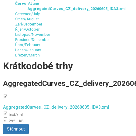
Červen/June
AggregatedCurves_CZ_delivery_20260605_IDA3.xml
Červenec/July
Srpen/August
Září/September
Říjen/October
Listopad/November
Prosinec/December
Únor/February
Leden/January
Březen/March
Krátkodobé trhy
AggregatedCurves_CZ_delivery_20260
AggregatedCurves_CZ_delivery_20260605_IDA3.xml
text/xml
292.1 KB
Stáhnout