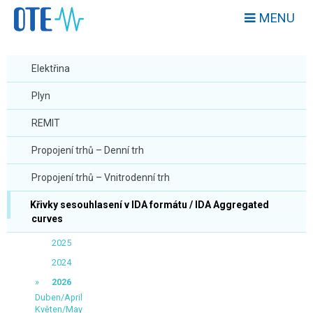
MENU
Elektřina
Plyn
REMIT
Propojení trhů – Denní trh
Propojení trhů – Vnitrodenní trh
Křivky sesouhlasení v IDA formátu / IDA Aggregated
curves
2025
2024
2026
Duben/April
Květen/May