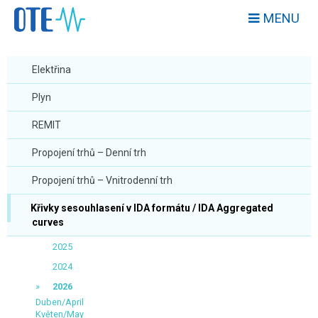
MENU
Elektřina
Plyn
REMIT
Propojení trhů – Denní trh
Propojení trhů – Vnitrodenní trh
Křivky sesouhlasení v IDA formátu / IDA Aggregated
curves
2025
2024
2026
Duben/April
Květen/May