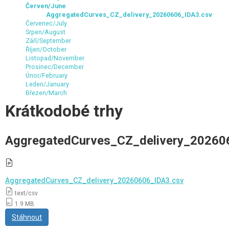
Červen/June
AggregatedCurves_CZ_delivery_20260606_IDA3.csv
Červenec/July
Srpen/August
Září/September
Říjen/October
Listopad/November
Prosinec/December
Únor/February
Leden/January
Březen/March
Krátkodobé trhy
AggregatedCurves_CZ_delivery_20260
AggregatedCurves_CZ_delivery_20260606_IDA3.csv
text/csv
1.9 MB
Stáhnout