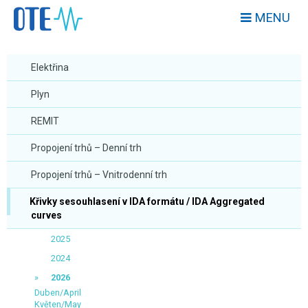
MENU
Elektřina
Plyn
REMIT
Propojení trhů – Denní trh
Propojení trhů – Vnitrodenní trh
Křivky sesouhlasení v IDA formátu / IDA Aggregated
curves
2025
2024
2026
Duben/April
Květen/May