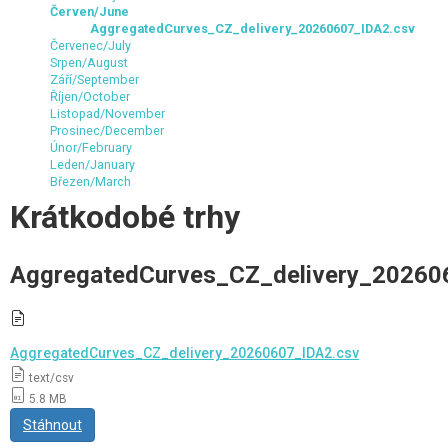
Červen/June
AggregatedCurves_CZ_delivery_20260607_IDA2.csv
Červenec/July
Srpen/August
Září/September
Říjen/October
Listopad/November
Prosinec/December
Únor/February
Leden/January
Březen/March
Krátkodobé trhy
AggregatedCurves_CZ_delivery_20260
AggregatedCurves_CZ_delivery_20260607_IDA2.csv
text/csv
5.8 MB
Stáhnout