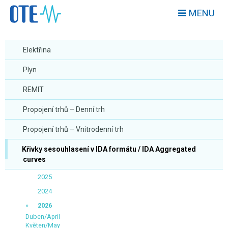
MENU
Elektřina
Plyn
REMIT
Propojení trhů – Denní trh
Propojení trhů – Vnitrodenní trh
Křivky sesouhlasení v IDA formátu / IDA Aggregated
curves
2025
2024
2026
Duben/April
Květen/May