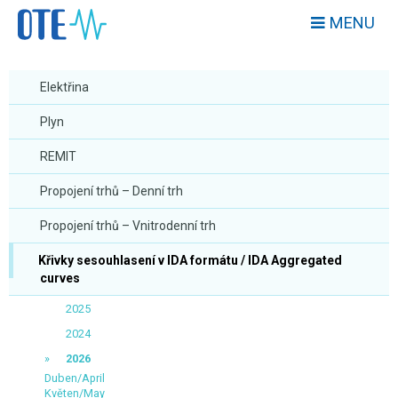
MENU
Elektřina
Plyn
REMIT
Propojení trhů – Denní trh
Propojení trhů – Vnitrodenní trh
Křivky sesouhlasení v IDA formátu / IDA Aggregated
curves
2025
2024
2026
Duben/April
Květen/May