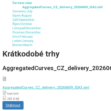
Červen/June
AggregatedCurves_CZ_delivery_20260609_IDA3.xml
Červenec/July
Srpen/August
Září/September
Říjen/October
Listopad/November
Prosinec/December
Únor/February
Leden/January
Březen/March
Krátkodobé trhy
AggregatedCurves_CZ_delivery_20260
AggregatedCurves_CZ_delivery_20260609_IDA3.xml
text/xml
285.8 KB
Stáhnout