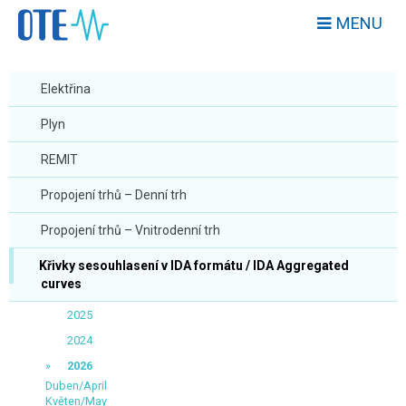
MENU
Elektřina
Plyn
REMIT
Propojení trhů – Denní trh
Propojení trhů – Vnitrodenní trh
Křivky sesouhlasení v IDA formátu / IDA Aggregated
curves
2025
2024
2026
Duben/April
Květen/May