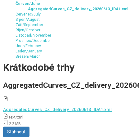
Červen/June
AggregatedCurves_CZ_delivery_20260613_IDA1.xml
Červenec/July
Srpen/August
Září/September
Říjen/October
Listopad/November
Prosinec/December
Únor/February
Leden/January
Březen/March
Krátkodobé trhy
AggregatedCurves_CZ_delivery_20260
AggregatedCurves_CZ_delivery_20260613_IDA1.xml
text/xml
2.2 MB
Stáhnout