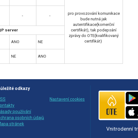
pro provozování komunikace
-
-
bude nutná jak
autentifikace(komerční
QP server
certifikát), tak podepsání
zprávy do OTE(kvalifikovaný
certifikát)
ANO
NE
NE
ANO
ůležité odkazy
SS
Nastavení cookies
ontakty
ásady používání
chrana osobních údajů
apa stránek
Vnitrodenní t