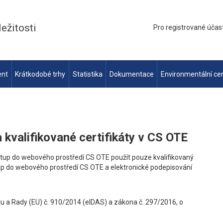
ležitosti
Pro registrované účas
ent
Krátkodobé trhy
Statistika
Dokumentace
Environmentální cer
 kvalifikované certifikáty v CS OTE
stup do webového prostředí CS OTE použít pouze kvalifikovaný
stup do webového prostředí CS OTE a elektronické podepisování
u a Rady (EU) č. 910/2014 (eIDAS) a zákona č. 297/2016, o