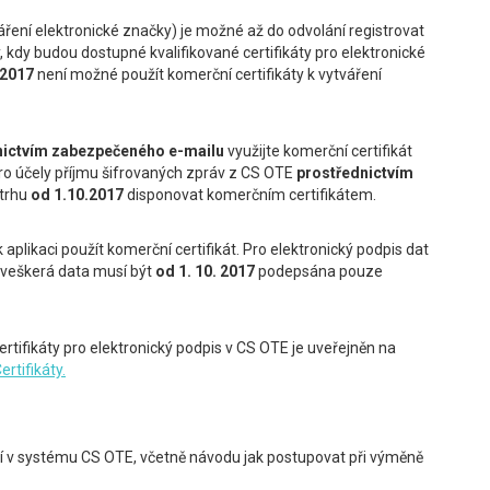
áření elektronické značky) je možné až do odvolání registrovat
, kdy budou dostupné kvalifikované certifikáty pro elektronické
.2017
není možné použít komerční certifikáty k vytváření
nictvím zabezpečeného e-mailu
využijte komerční certifikát
ro účely příjmu šifrovaných zpráv z CS OTE
prostřednictvím
 trhu
od 1.10.2017
disponovat komerčním certifikátem.
 aplikaci použít komerční certifikát. Pro elektronický podpis dat
. veškerá data musí být
od 1. 10. 2017
podepsána pouze
ertifikáty pro elektronický podpis v CS OTE je uveřejněn na
rtifikáty.
ání v systému CS OTE, včetně návodu jak postupovat při výměně