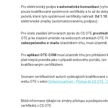
Pro elektronický podpis
v automatické komunikaci
(vytv
pouze kvalifikované systémové certifikáty a to až do doby
pečetě, které tyto systémové certifikáty nahradí.
Od 1.10
elektronické značky (automatizovanému podpisu).
Pro účely zasílání šifrovaných zpráv do CS OTE
prostřed
OTE je ke stažení umístěn na webových stránkách OTE. P
zabezpečeného e-mailu
účastníkem trhu, musí účastník
Pro
aplikaci OTE-COM
musí účastník trhu pro přihlášení k
platí stejná pravidla jako v případě webového portálu, tzn
kvalifikovaným certifikátem.
Seznam certifikačních autorit vydávajících kvalifikované c
webu OTE v sekci
Smluvní partneři - Přístup do CS OTE - Ce
Bližší informace týkající se změny přístupu a podepisov
certifikátů v CS OTE: