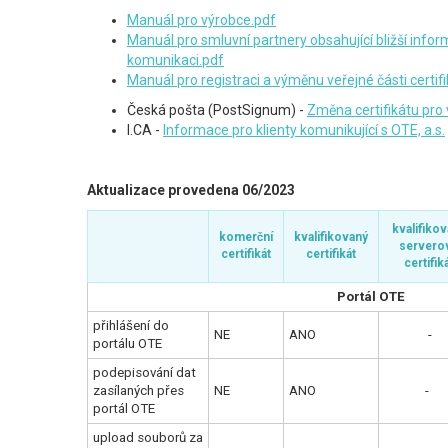
Manuál pro výrobce.pdf
Manuál pro smluvní partnery obsahující bližší inf
komunikaci.pdf
Manuál pro registraci a výměnu veřejné části certif
Česká pošta (PostSignum) -
Změna certifikátu pro 
I.CA -
Informace pro klienty komunikující s OTE, a.s.
Aktualizace provedena 06/2023
kvalifiko
komerční
kvalifikovaný
servero
certifikát
certifikát
certifik
Portál OTE
přihlášení do
NE
ANO
-
portálu OTE
podepisování dat
zasílaných přes
NE
ANO
-
portál OTE
upload souborů za