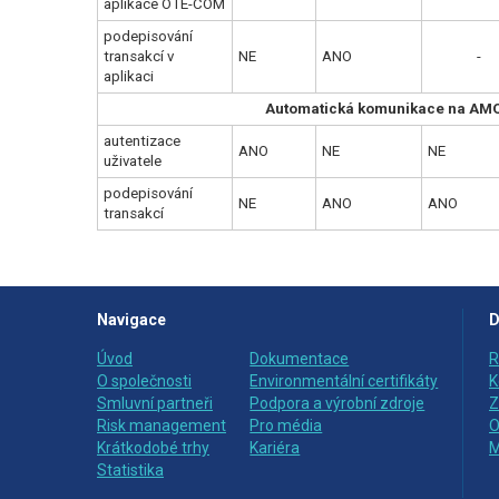
aplikace OTE-COM
podepisování
transakcí v
NE
ANO
-
aplikaci
Automatická komunikace na AM
autentizace
ANO
NE
NE
uživatele
podepisování
NE
ANO
ANO
transakcí
Navigace
D
Úvod
Dokumentace
R
O společnosti
Environmentální certifikáty
K
Smluvní partneři
Podpora a výrobní zdroje
Z
Risk management
Pro média
O
Krátkodobé trhy
Kariéra
M
Statistika