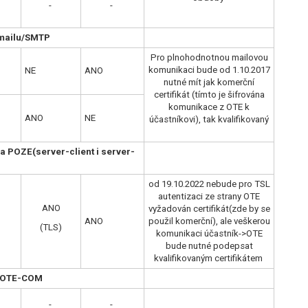
-
-
 mailu/SMTP
Pro plnohodnotnou mailovou
komunikaci bude od 1.10.2017
NE
ANO
nutné mít jak komerční
certifikát (tímto je šifrována
komunikace z OTE k
ANO
NE
účastníkovi), tak kvalifikovaný
a POZE(server-client i server-
od 19.10.2022 nebude pro TSL
autentizaci ze strany OTE
ANO
vyžadován certifikát(zde by se
ANO
použil komerční), ale veškerou
(TLS)
komunikaci účastník->OTE
bude nutné podepsat
kvalifikovaným certifikátem
e OTE-COM
-
-