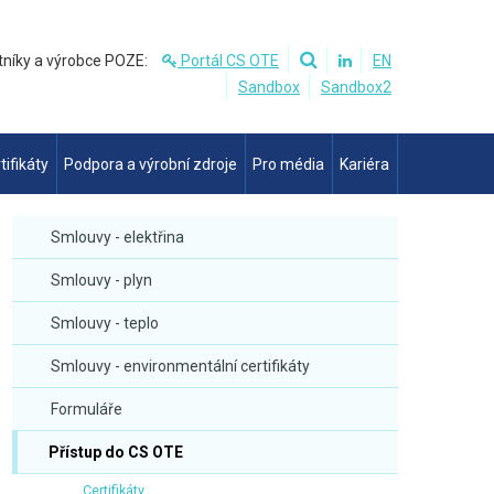
tníky a výrobce POZE:
Portál CS OTE
EN
Sandbox
Sandbox2
tifikáty
Podpora a výrobní zdroje
Pro média
Kariéra
Smlouvy - elektřina
Smlouvy - plyn
Smlouvy - teplo
Smlouvy - environmentální certifikáty
Formuláře
Přístup do CS OTE
Certifikáty