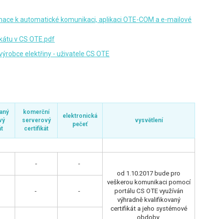
ormace k automatické komunikaci, aplikaci OTE-COM a e-mailové
ikátu v CS OTE.pdf
výrobce elektřiny - uživatele CS OTE
vaný
komerční
elektronická
vý
serverový
vysvětlení
pečeť
át
certifikát
-
-
od 1.10.2017 bude pro
veškerou komunikaci pomocí
-
-
portálu CS OTE využíván
výhradně kvalifikovaný
certifikát a jeho systémové
obdoby