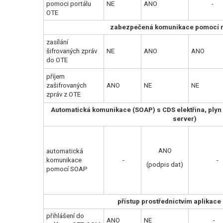
pomoci portálu
NE
ANO
-
OTE
zabezpečená komunikace pomocí
zasílání
šifrovaných zpráv
NE
ANO
ANO
do OTE
příjem
zašifrovaných
ANO
NE
NE
zpráv z OTE
Automatická komunikace (SOAP) s CDS elektřina, plyn 
server)
ANO
automatická
komunikace
-
-
(podpis dat)
pomocí SOAP
přístup prostřednictvím aplikac
přihlášení do
ANO
NE
-