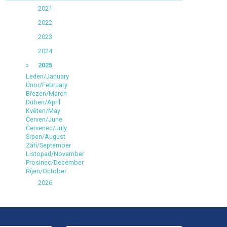
2021
2022
2023
2024
2025
Leden/January
Únor/February
Březen/March
Duben/April
Květen/May
Červen/June
Červenec/July
Srpen/August
Září/September
Listopad/November
Prosinec/December
Říjen/October
2026