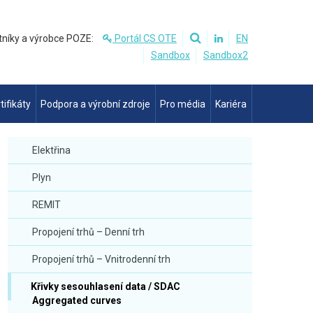
tníky a výrobce POZE:
Portál CS OTE
EN
Sandbox
Sandbox2
tifikáty
Podpora a výrobní zdroje
Pro média
Kariéra
Elektřina
Plyn
REMIT
Propojení trhů – Denní trh
Propojení trhů – Vnitrodenní trh
Křivky sesouhlasení data / SDAC
Aggregated curves