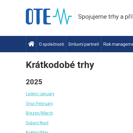
Spojujeme trhy a pří
O společnosti
Smluvní partneři
Risk managem
Krátkodobé trhy
2025
Leden/January
Únor/February
Březen/March
Duben/April
Květen/May