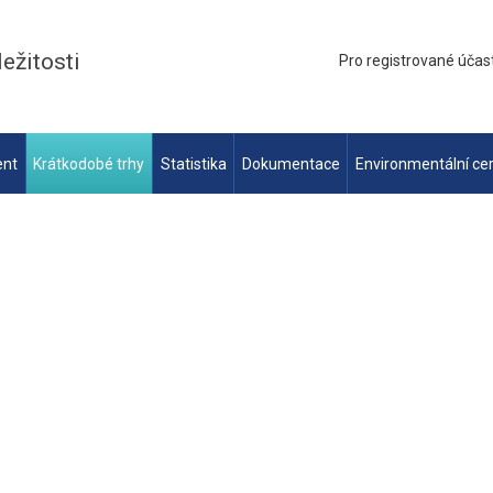
ležitosti
Pro registrované účas
ent
Krátkodobé trhy
Statistika
Dokumentace
Environmentální cer