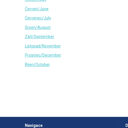
Červen/June
Červenec/July
Srpen/August
Září/September
Listopad/November
Prosinec/December
Říjen/October
Navigace
D