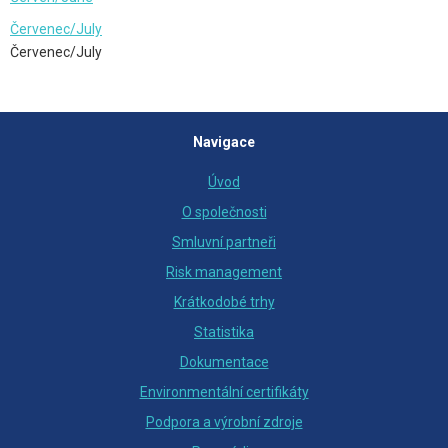
Červenec/July
Červenec/July
Navigace
Úvod
O společnosti
Smluvní partneři
Risk management
Krátkodobé trhy
Statistika
Dokumentace
Environmentální certifikáty
Podpora a výrobní zdroje