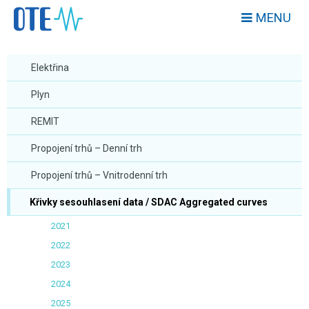
MENU
Elektřina
Plyn
REMIT
Propojení trhů – Denní trh
Propojení trhů – Vnitrodenní trh
Křivky sesouhlasení data / SDAC Aggregated curves
2021
2022
2023
2024
2025