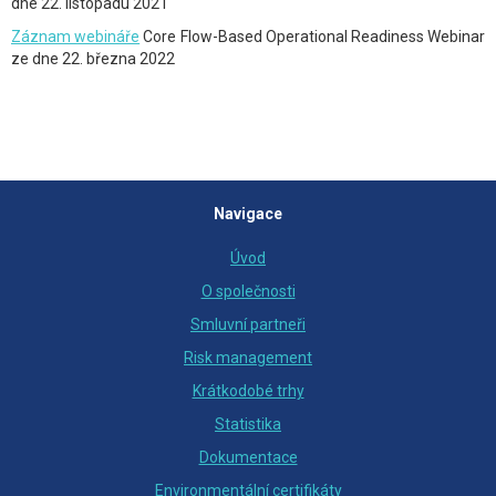
dne 22. listopadu 2021
Záznam webináře
Core Flow-Based Operational Readiness Webinar
ze dne 22. března 2022
Navigace
Úvod
O společnosti
Smluvní partneři
Risk management
Krátkodobé trhy
Statistika
Dokumentace
Environmentální certifikáty