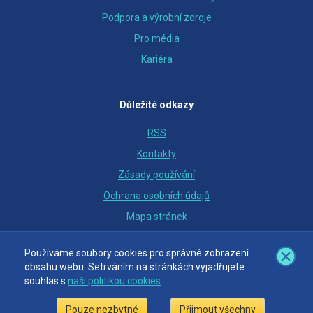
Podpora a výrobní zdroje
Pro média
Kariéra
Důležité odkazy
RSS
Kontakty
Zásady používání
Ochrana osobních údajů
Mapa stránek
Nastavení cookies
Používáme soubory cookies pro správné zobrazení
Používáme soubory cookies pro správné zobrazení
obsahu webu. Setrváním na stránkách vyjadřujete
obsahu webu. Setrváním na stránkách vyjadřujete
souhlas s
souhlas s
naší politikou cookies
naší politikou cookies
.
.
© OTE, a.s., 2018
Pouze nezbytné
Pouze nezbytné
Přijmout všechny
Přijmout všechny