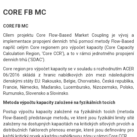
CORE FB MC
CORE FB MC
Cílem projektu Core Flow-Based Market Coupling je vývoj a
implementace propojení denních trhů pomocí metody Flow-Based
napříč celým Core regionem pro výpočet kapacity (Core Capacity
Calculation Region, 'Core CCR'), a to v rámci jednotného propojení
denních trhů ('SDAC').
Core region pro výpočet kapacity se v souladu s rozhodnutím ACER
06/2016 skládá z hranic nabídkových zón mezi následujícími
členskými státy EU: Rakousko, Belgie, Chorvatsko, Česká republika,
Francie, Německo, Maďarsko, Lucembursko, Nizozemsko, Polsko,
Rumunsko, Slovensko a Slovinsko.
Metoda výpočtu kapacity založené na fyzikálních tocích
Postup výpočtu kapacity založené na fyzikálních tocích (metoda
Flow-Based) představuje metodu, ve které jsou fyzikální limity sítě
založeny na dostupných kapacitách na kritických síťových prvcích a
distribučních faktorech přenosu energie, které jsou definovány pro
každý kritický prvek a každou nabídkovou zónu v rámci Core CCR.