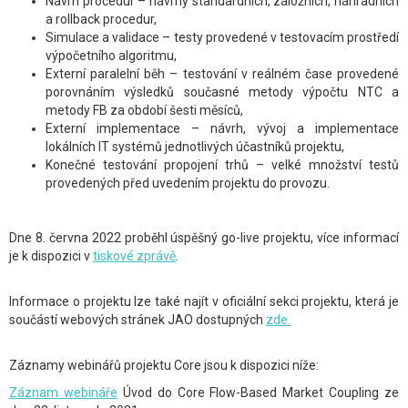
Návrh procedur – návrhy standardních, záložních, náhradních
a rollback procedur,
Simulace a validace – testy provedené v testovacím prostředí
výpočetního algoritmu,
Externí paralelní běh – testování v reálném čase provedené
porovnáním výsledků současné metody výpočtu NTC a
metody FB za období šesti měsíců,
Externí implementace – návrh, vývoj a implementace
lokálních IT systémů jednotlivých účastníků projektu,
Konečné testování propojení trhů – velké množství testů
provedených před uvedením projektu do provozu.
Dne 8. června 2022 proběhl úspěšný go-live projektu, více informací
je k dispozici v
tiskové zprávě
.
Informace o projektu lze také najít v oficiální sekci projektu, která je
součástí webových stránek JAO dostupných
zde.
Záznamy webinářů projektu Core jsou k dispozici níže:
Záznam webináře
Úvod do Core Flow-Based Market Coupling ze