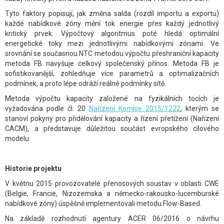
Tyto faktory popisují, jak změna salda (rozdíl importu a exportu)
každé nabídkové zóny mění tok energie přes každý jednotlivý
kritický prvek. Výpočtový algoritmus poté hledá optimální
energetické toky mezi jednotlivými nabídkovými zónami. Ve
srovnání se současnou NTC metodou výpočtu přeshraniční kapacity
metoda FB navyšuje celkový společenský přínos. Metoda FB je
sofistikovanější, zohledňuje více parametrů a optimalizačních
podmínek, a proto lépe odráží reálné podmínky sítě.
Metoda výpočtu kapacity založené na fyzikálních tocích je
vyžadována podle čl. 20
Nařízení Komise 2015/1222
, kterým se
stanoví pokyny pro přidělování kapacity a řízení přetížení (Nařízení
CACM), a představuje důležitou součást evropského cílového
modelu.
Historie projektu
V květnu 2015 provozovatelé přenosových soustav v oblasti CWE
(Belgie, Francie, Nizozemska a německo-rakousko-lucemburské
nabídkové zóny) úspěšně implementovali metodu Flow-Based.
Na základě rozhodnutí agentury ACER 06/2016 o návrhu