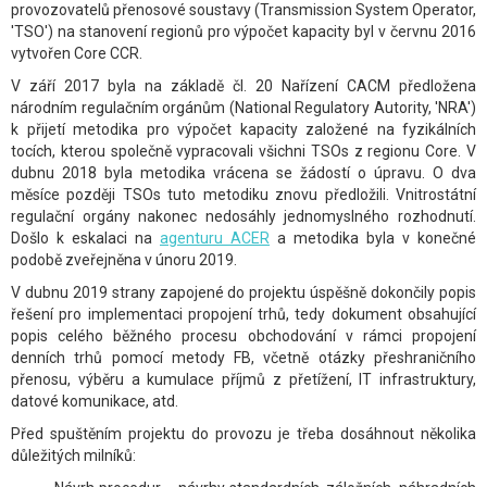
provozovatelů přenosové soustavy (Transmission System Operator,
'TSO') na stanovení regionů pro výpočet kapacity byl v červnu 2016
vytvořen Core CCR.
V září 2017 byla na základě čl. 20 Nařízení CACM předložena
národním regulačním orgánům (National Regulatory Autority, 'NRA')
k přijetí metodika pro výpočet kapacity založené na fyzikálních
tocích, kterou společně vypracovali všichni TSOs z regionu Core. V
dubnu 2018 byla metodika vrácena se žádostí o úpravu. O dva
měsíce později TSOs tuto metodiku znovu předložili. Vnitrostátní
regulační orgány nakonec nedosáhly jednomyslného rozhodnutí.
Došlo k eskalaci na
agenturu ACER
a metodika byla v konečné
podobě zveřejněna v únoru 2019.
V dubnu 2019 strany zapojené do projektu úspěšně dokončily popis
řešení pro implementaci propojení trhů, tedy dokument obsahující
popis celého běžného procesu obchodování v rámci propojení
denních trhů pomocí metody FB, včetně otázky přeshraničního
přenosu, výběru a kumulace příjmů z přetížení, IT infrastruktury,
datové komunikace, atd.
Před spuštěním projektu do provozu je třeba dosáhnout několika
důležitých milníků: