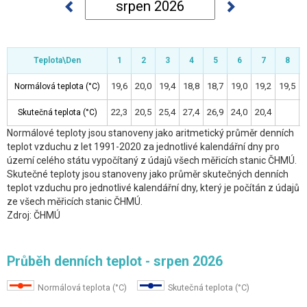
Teplota\Den
Teplota\Den
Teplota\Den
Teplota\Den
1
1
2
2
3
3
4
4
5
5
6
6
7
7
8
8
19,6
20,0
19,4
18,8
18,7
19,0
19,2
19,5
1
Normálová teplota (°C)
Normálová teplota (°C)
22,3
20,5
25,4
27,4
26,9
24,0
20,4
Skutečná teplota (°C)
Skutečná teplota (°C)
Normálové teploty jsou stanoveny jako aritmetický průměr denních
teplot vzduchu z let 1991-2020 za jednotlivé kalendářní dny pro
území celého státu vypočítaný z údajů všech měřicích stanic ČHMÚ.
Skutečné teploty jsou stanoveny jako průměr skutečných denních
teplot vzduchu pro jednotlivé kalendářní dny, který je počítán z údajů
ze všech měřicích stanic ČHMÚ.
Zdroj: ČHMÚ
Průběh denních teplot - srpen 2026
Normálová teplota (°C)
Skutečná teplota (°C)