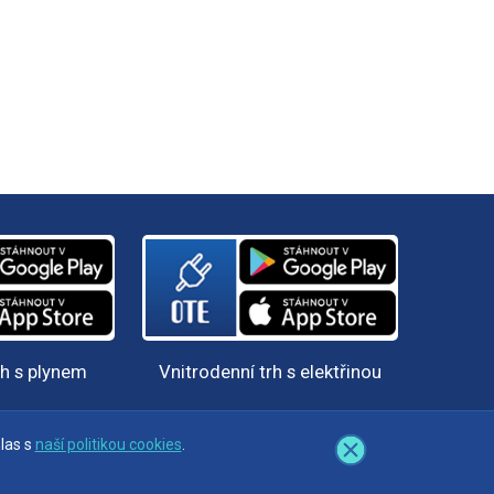
rh s plynem
Vnitrodenní trh s elektřinou
las s
las s
naší politikou cookies
naší politikou cookies
.
.