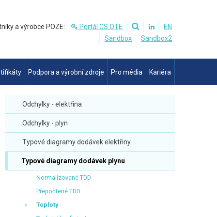
tníky a výrobce POZE:
Portál CS OTE
EN
Sandbox
Sandbox2
tifikáty
Podpora a výrobní zdroje
Pro média
Kariéra
Odchylky - elektřina
Odchylky - plyn
Typové diagramy dodávek elektřiny
Typové diagramy dodávek plynu
Normalizované TDD
Přepočtené TDD
20
20
21
21
22
22
23
23
24
24
25
25
26
26
27
27
28
28
Teploty
1,0
1,2
1,2
0,8
0,6
0,9
1,2
0,8
1,3