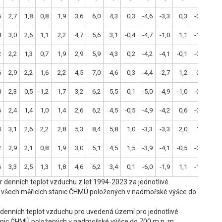
5
2,7
1,8
0,8
1,9
3,6
6,0
4,3
0,3
-4,6
-3,3
0,3
-0,7
-1,9
8
3,0
2,6
1,1
2,2
4,7
5,6
3,1
-0,4
-4,7
-1,0
1,1
-1,2
-1,5
2
2,2
1,3
0,7
1,9
2,9
5,9
4,3
0,2
-4,2
-4,1
-0,1
-0,6
-2,6
6
2,9
2,2
1,6
2,2
4,5
7,0
4,6
0,3
-4,4
-2,7
1,2
0,1
-1,6
8
2,3
0,5
-1,2
1,7
3,2
6,2
5,5
0,1
-5,0
-4,9
-1,0
-0,6
-2,7
6
2,4
1,4
1,0
1,4
2,6
6,2
4,5
-0,5
-4,9
-4,2
0,6
-0,4
-3,3
4
3,1
2,6
2,2
2,8
5,3
8,4
5,8
1,0
-3,3
-3,3
2,0
1,0
-1,3
2
2,9
2,1
0,8
1,9
3,0
5,1
4,5
1,5
-3,9
-4,1
-0,5
-0,8
-1,2
6
3,3
2,5
1,3
1,8
4,6
6,2
3,4
0,1
-6,0
-1,9
1,1
-1,4
-1,0
 denních teplot vzduchu z let 1994-2023 za jednotlivé
jů všech měřicích stanic ČHMÚ položených v nadmořské výšce do
denních teplot vzduchu pro uvedená území pro jednotlivé
stanic ČHMÚ položených v nadmořské výšce do 700 m n. m.