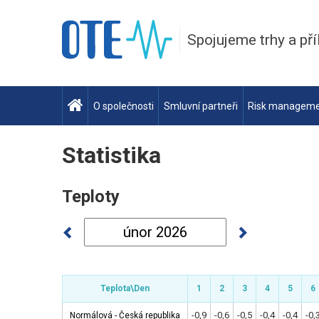
Spojujeme trhy a pří
O společnosti
Smluvní partneři
Risk managem
Statistika
Teploty
Teplota\Den
Teplota\Den
Teplota\Den
Teplota\Den
1
1
2
2
3
3
4
4
5
5
6
6
-0,9
-0,6
-0,5
-0,4
-0,4
-0,
Normálová - Česká republika
Normálová - Česká republika