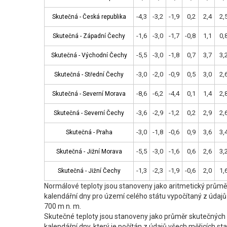
-4,3
-3,2
-1,9
0,2
2,4
2,
Skutečná - Česká republika
Skutečná - Česká republika
-1,6
-3,0
-1,7
-0,8
1,1
0,
Skutečná - Západní Čechy
Skutečná - Západní Čechy
-5,5
-3,0
-1,8
0,7
3,7
3,
Skutečná - Východní Čechy
Skutečná - Východní Čechy
-3,0
-2,0
-0,9
0,5
3,0
2,
Skutečná - Střední Čechy
Skutečná - Střední Čechy
-8,6
-6,2
-4,4
0,1
1,4
2,
Skutečná - Severní Morava
Skutečná - Severní Morava
-3,6
-2,9
-1,2
0,2
2,9
2,
Skutečná - Severní Čechy
Skutečná - Severní Čechy
-3,0
-1,8
-0,6
0,9
3,6
3,
Skutečná - Praha
Skutečná - Praha
-5,5
-3,0
-1,6
0,6
2,6
3,
Skutečná - Jižní Morava
Skutečná - Jižní Morava
-1,3
-2,3
-1,9
-0,6
2,0
1,
Skutečná - Jižní Čechy
Skutečná - Jižní Čechy
Normálové teploty jsou stanoveny jako aritmetický průměr
kalendářní dny pro území celého státu vypočítaný z úda
700 m n. m.
Skutečné teploty jsou stanoveny jako průměr skutečných 
kalendářní dny, který je počítán z údajů všech měřicích 