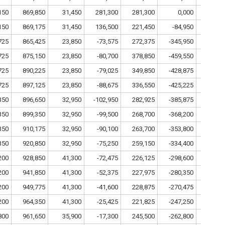
150
869,850
31,450
281,300
281,300
0,000
6
150
869,175
31,450
136,500
221,450
-84,950
6
725
865,425
23,850
-73,575
272,375
-345,950
725
875,150
23,850
-80,700
378,850
-459,550
725
890,225
23,850
-79,025
349,850
-428,875
725
897,125
23,850
-88,675
336,550
-425,225
350
896,650
32,950
-102,950
282,925
-385,875
350
899,350
32,950
-99,500
268,700
-368,200
350
910,175
32,950
-90,100
263,700
-353,800
350
920,850
32,950
-75,250
259,150
-334,400
200
928,850
41,300
-72,475
226,125
-298,600
200
941,850
41,300
-52,375
227,975
-280,350
200
949,775
41,300
-41,600
228,875
-270,475
200
964,350
41,300
-25,425
221,825
-247,250
800
961,650
35,900
-17,300
245,500
-262,800