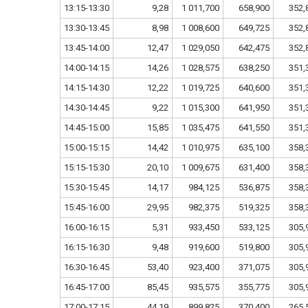
13:15-13:30
9,28
1 011,700
658,900
352,
13:30-13:45
8,98
1 008,600
649,725
352,
13:45-14:00
12,47
1 029,050
642,475
352,
14:00-14:15
14,26
1 028,575
638,250
351,
14:15-14:30
12,22
1 019,725
640,600
351,
14:30-14:45
9,22
1 015,300
641,950
351,
14:45-15:00
15,85
1 035,475
641,550
351,
15:00-15:15
14,42
1 010,975
635,100
358,
15:15-15:30
20,10
1 009,675
631,400
358,
15:30-15:45
14,17
984,125
536,875
358,
15:45-16:00
29,95
982,375
519,325
358,
16:00-16:15
5,31
933,450
533,125
305,
16:15-16:30
9,48
919,600
519,800
305,
16:30-16:45
53,40
923,400
371,075
305,
16:45-17:00
85,45
935,575
355,775
305,
17:00-17:15
44,19
899,825
370,400
265,