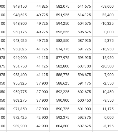
900
949,150
44,825
582,075
641,675
-59,600
14
100
948,625
49,725
591,925
614,325
-22,400
14
100
948,800
49,725
594,250
604,575
-10,325
14
100
950,175
49,725
595,525
595,525
0,000
14
100
943,925
49,725
582,550
587,925
-5,375
14
875
950,025
41,125
574,775
591,725
-16,950
14
875
949,900
41,125
577,975
593,925
-15,950
14
875
951,750
41,125
582,800
603,300
-20,500
14
875
953,400
41,125
588,775
596,675
-7,900
14
050
955,325
37,900
588,625
591,175
-2,550
14
050
959,775
37,900
592,225
602,675
-10,450
14
050
963,275
37,900
590,900
600,450
-9,550
14
050
971,350
37,900
590,725
601,900
-11,175
14
100
972,425
42,900
592,375
592,375
0,000
14
100
982,900
42,900
604,500
607,625
-3,125
14