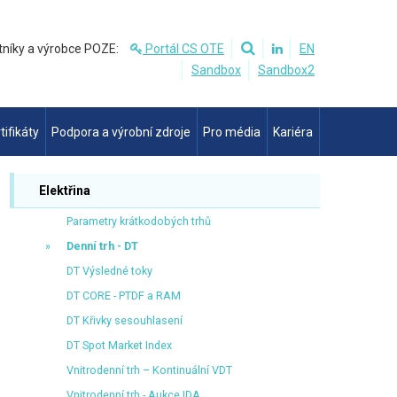
tníky a výrobce POZE:
Portál CS OTE
EN
Sandbox
Sandbox2
tifikáty
Podpora a výrobní zdroje
Pro média
Kariéra
Elektřina
Parametry krátkodobých trhů
Denní trh - DT
DT Výsledné toky
DT CORE - PTDF a RAM
DT Křivky sesouhlasení
DT Spot Market Index
Vnitrodenní trh – Kontinuální VDT
Vnitrodenní trh - Aukce IDA