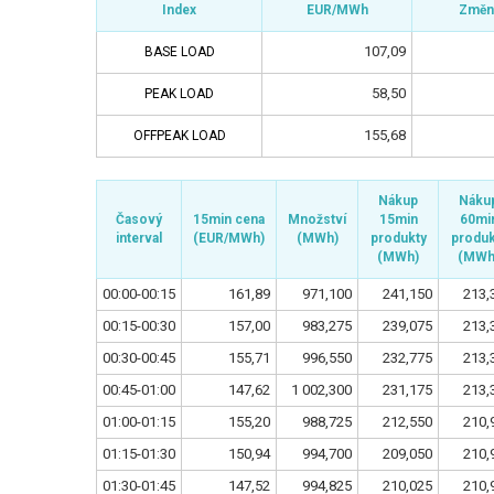
Index
Index
Index
Index
EUR/MWh
EUR/MWh
Změn
Změn
107,09
BASE LOAD
BASE LOAD
58,50
PEAK LOAD
PEAK LOAD
155,68
OFFPEAK LOAD
OFFPEAK LOAD
Nákup
Nákup
Náku
Náku
Časový
Časový
15min cena
15min cena
Množství
Množství
15min
15min
60mi
60mi
interval
interval
(EUR/MWh)
(EUR/MWh)
(MWh)
(MWh)
produkty
produkty
produk
produk
(MWh)
(MWh)
(MWh
(MWh
00:00-00:15
161,89
971,100
241,150
213,
00:15-00:30
157,00
983,275
239,075
213,
00:30-00:45
155,71
996,550
232,775
213,
00:45-01:00
147,62
1 002,300
231,175
213,
01:00-01:15
155,20
988,725
212,550
210,
01:15-01:30
150,94
994,700
209,050
210,
01:30-01:45
147,52
994,825
210,025
210,