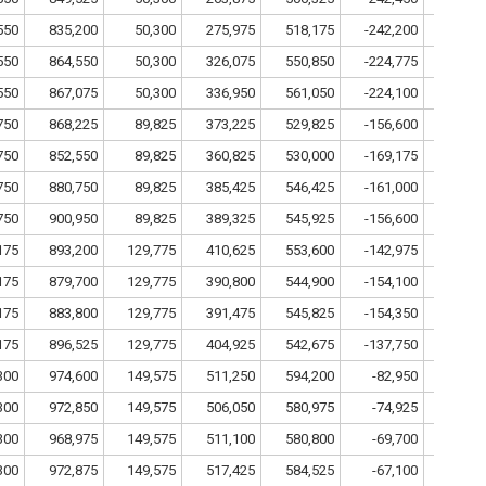
550
835,200
50,300
275,975
518,175
-242,200
10
550
864,550
50,300
326,075
550,850
-224,775
10
550
867,075
50,300
336,950
561,050
-224,100
10
750
868,225
89,825
373,225
529,825
-156,600
15
750
852,550
89,825
360,825
530,000
-169,175
15
750
880,750
89,825
385,425
546,425
-161,000
15
750
900,950
89,825
389,325
545,925
-156,600
15
175
893,200
129,775
410,625
553,600
-142,975
17
175
879,700
129,775
390,800
544,900
-154,100
17
175
883,800
129,775
391,475
545,825
-154,350
17
175
896,525
129,775
404,925
542,675
-137,750
17
300
974,600
149,575
511,250
594,200
-82,950
18
300
972,850
149,575
506,050
580,975
-74,925
18
300
968,975
149,575
511,100
580,800
-69,700
18
300
972,875
149,575
517,425
584,525
-67,100
18