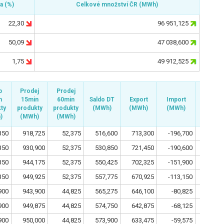
a (%)
a (%)
Celkové množství
Celkové množství
ČR
ČR
(
(
MWh
MWh
)
)
22,30
96 951,125
50,09
47 038,600
1,75
49 912,525
p
p
Prodej
Prodej
Prodej
Prodej
n
n
15min
15min
60min
60min
Saldo DT
Saldo DT
Export
Export
Import
Import
60min c
60min c
ty
ty
produkty
produkty
produkty
produkty
(MWh)
(MWh)
(MWh)
(MWh)
(MWh)
(MWh)
(EUR/M
(EUR/M
)
)
(MWh)
(MWh)
(MWh)
(MWh)
350
918,725
52,375
516,600
713,300
-196,700
15
350
930,900
52,375
530,850
721,450
-190,600
15
350
944,175
52,375
550,425
702,325
-151,900
15
350
949,925
52,375
557,775
670,925
-113,150
15
900
943,900
44,825
565,275
646,100
-80,825
14
900
949,875
44,825
574,750
642,875
-68,125
14
900
950,000
44,825
573,900
633,475
-59,575
14