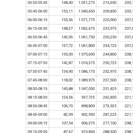
05:30-05:45
148,40
1 031,275
215,650
205,
05:45-06:00
155,11
1 040,650
209,850
205,
06:00-06:15
155,56
1 071,775
220,900
207,
06:15-06:30
148,37
1 062,675
235,975
207,
06:30-06:45
143,93
1 061,750
230,250
207,
06:45-07:00
137,72
1 061,800
234,725
207,
07:00-07:15
155,00
1 075,600
244,800
208,
07:15-07:30
142,87
1 074,375
250,725
208,
07:30-07:45
134,90
1 086,175
252,975
208,
07:45-08:00
118,02
1 089,975
257,500
208,
08:00-08:15
145,88
1 047,050
251,425
221,
08:15-08:30
124,56
937,725
262,850
221,
08:30-08:45
106,70
898,800
273,925
221,
08:45-09:00
82,99
902,950
287,225
221,
09:00-09:15
107,54
906,375
277,100
298,
09:15-09:30
87,67
915,850
288,300
298,