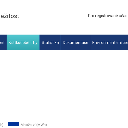
ležitosti
Pro registrované účas
ent
Krátkodobé trhy
Statistika
Dokumentace
Environmentální cer
h)
Množství (MWh)