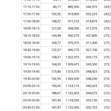
17:15-17:30
80,17
885,500
343,975
265,
17:30-17:45
133,52
914,850
323,225
265,
17:45-18:00
148,57
917,375
314,875
265,
18:00-18:15
127,00
958,050
311,075
273,
18:15-18:30
144,48
942,375
307,800
273,
18:30-18:45
168,77
970,575
311,400
273,
18:45-19:00
172,37
990,775
327,700
273,
19:00-19:15
158,31
1 022,975
339,175
273,
19:15-19:30
168,53
1 009,475
345,500
273,
19:30-19:45
175,80
1 013,575
348,925
273,
19:45-20:00
192,95
1 026,300
348,200
273,
20:00-20:15
190,63
1 124,175
340,625
272,
20:15-20:30
188,67
1 122,425
344,075
272,
20:30-20:45
187,40
1 118,550
335,150
272,
20:45-21:00
187,47
1 122,450
332,725
272,