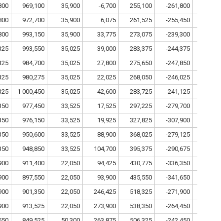
800
969,100
35,900
-6,700
255,100
-261,800
800
972,700
35,900
6,075
261,525
-255,450
800
993,150
35,900
33,775
273,075
-239,300
325
993,550
35,025
39,000
283,375
-244,375
1
325
984,700
35,025
27,800
275,650
-247,850
1
325
980,275
35,025
22,025
268,050
-246,025
1
325
1 000,450
35,025
42,600
283,725
-241,125
1
350
977,450
33,525
17,525
297,225
-279,700
1
350
976,150
33,525
19,925
327,825
-307,900
1
350
950,600
33,525
88,900
368,025
-279,125
1
350
948,850
33,525
104,700
395,375
-290,675
1
900
911,400
22,050
94,425
430,775
-336,350
3
900
897,550
22,050
93,900
435,550
-341,650
3
900
901,350
22,050
246,425
518,325
-271,900
3
900
913,525
22,050
273,900
538,350
-264,450
3
550
849,525
50,300
263,875
506,325
-242,450
10