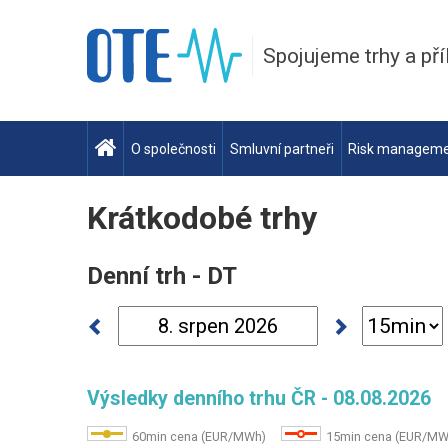
Spojujeme trhy a pří
O společnosti
Smluvní partneři
Risk managem
Krátkodobé trhy
Denní trh - DT
Výsledky denního trhu ČR - 08.08.2026
60min cena (EUR/MWh)
15min cena (EUR/MW