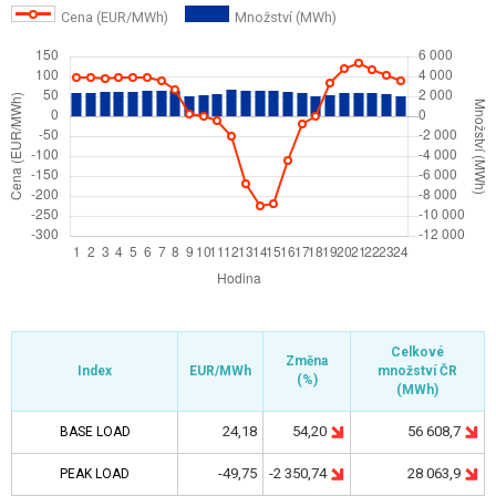
Cena (EUR/MWh)
Množství (MWh)
Celkové
Celkové
Změna
Změna
Index
Index
Index
Index
EUR/MWh
EUR/MWh
množství
množství
ČR
ČR
(%)
(%)
(
(
MWh
MWh
)
)
54,20
56 608,7
24,18
BASE LOAD
BASE LOAD
-2 350,74
28 063,9
-49,75
PEAK LOAD
PEAK LOAD