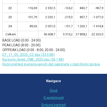
116,69
2 332,5
-124,2
843,7
-967,9
22
22
101,79
2 233,1
-219,3
857,7
-1 077,0
23
23
89,36
2 051,0
-151,7
1 263,1
-1 414,8
24
24
Celkem
56 608,7
5 515,2
27 838,2
-22 323,0
BASE LOAD (0:00 - 24:00)
PEAK LOAD (8:00 - 20:00)
OFFPEAK LOAD (0:00 - 8:00, 20:00 - 24:00)
DT_11_05_2025_CZ.xlsx (23,5 KB)
Kurzovni_listek_CNB_2025.xlsx (26,1 KB)
Roční přehled zveřejňovaných dat naleznete v části Roční zpráva
Navigace
Úvod
O společnosti
Smluvní partneři