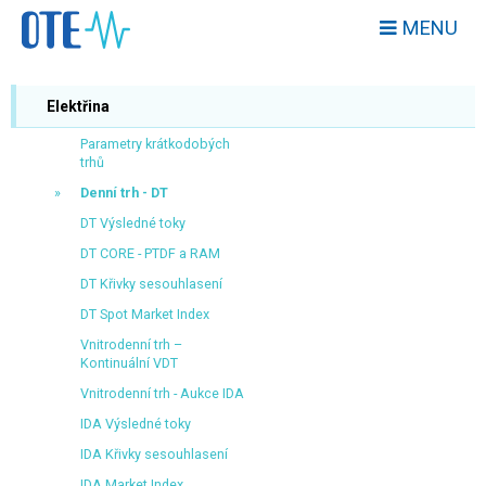
MENU
Elektřina
Parametry krátkodobých
trhů
Denní trh - DT
DT Výsledné toky
DT CORE - PTDF a RAM
DT Křivky sesouhlasení
DT Spot Market Index
Vnitrodenní trh –
Kontinuální VDT
Vnitrodenní trh - Aukce IDA
IDA Výsledné toky
IDA Křivky sesouhlasení
IDA Market Index