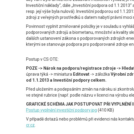
Investiční náklady“, dále „Investiční podpora od 1.1.2013“ 
resp. její výše byla nulová). Investiční podporou od 1.1.
zdroji z veřejných prostředků s datem nabytí právní moci 
Povinnost vyplnit zmiňované položky je v souladu s vyhláš
podporovaných zdrojů a biometanu, množství a kvality sk
dalších ustanovení zákona o podporovaných zdrojích ene
kterými se stanovuje podpora pro podporované zdroje en
Postup v CS OTE:
POZE -> Nárok na podporu/registrace zdroje -> Hledat
úprava týká -> miniatura
Editovat
-> záložka
Výrobní zdr
od 1.1.2013 a Investiční podpory celkem.
Před uložením a podepsáním změn na nároku si zkontrolu
ve stejné rubrice (např. podle názvu v licenci na výrobu el
GRAFICKÉ SCHÉMA JAK POSTUPOVAT PŘI VYPLNĚNÍ 
Postup vyplnění investiční podpory.jpg
(410 KB)
V případě dotazů nebo problémů při evidenci nás kontakt
cr.cz
.