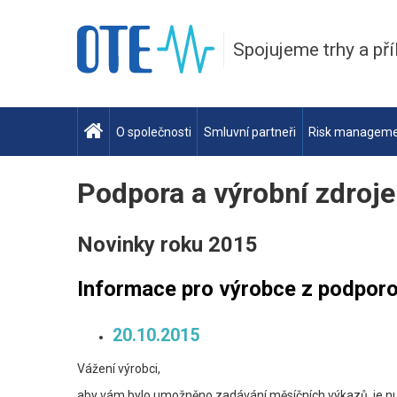
Spojujeme trhy a pří
O společnosti
Smluvní partneři
Risk managem
Podpora a výrobní zdroje
Novinky roku 2015
Informace pro výrobce z podpor
20.10.2015
Vážení výrobci,
aby vám bylo umožněno zadávání měsíčních výkazů, je nut