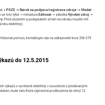
ě: v
POZE -> Nárok na podporu/registrace zdroje -> Hledat
-
o se toto týká -> miniatura
Editovat
-> záložka
Výrobní zdroj
->
ry
. Před uložením a podepsáním změn na nároku musíte mít
robu elektřiny).
třebovat pomoci, kontaktujte nás na zákaznické lince 296 579
výkazů do 12.5.2015
ch výkazů o vyrobené elektřině, v souvislosti s předávanými
 duben, bude tato lhůta výjimečně prodloužena do úterý 12.