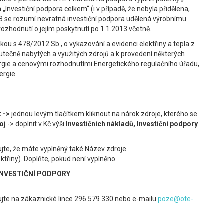
a „Investiční podpora celkem“ (i v případě, že nebyla přidělena,
2013 se rozumí nevratná investiční podpora udělená výrobnímu
rozhodnutí o jejím poskytnutí po 1.1.2013 včetně.
kou s 478/2012 Sb., o vykazování a evidenci elektřiny a tepla z
utečně nabytých a využitých zdrojů a k provedení některých
rgie a cenovými rozhodnutími Energetického regulačního úřadu,
ergie.
 ->
jednou levým tlačítkem kliknout na nárok zdroje, kterého se
oj
-> doplnit v Kč výši
Investičních nákladů, Investiční podpory
jte, že máte vyplněný také Název zdroje
ektřiny). Doplňte, pokud není vyplněno.
INVESTIČNÍ PODPORY
ujte na zákaznické lince 296 579 330 nebo e-mailu
poze@ote-