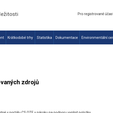
ležitosti
Pro registrované účas
ent
Krátkodobé trhy
Statistika
Dokumentace
Environmentální cer
ovaných zdrojů
né v portálu CS OTE v nároku na podporu vyplnit položky „