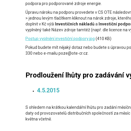
podpora pro podporované zdroje energie.
Úpravu nároku na podporu provedete v CS OTE následovn
> jednou levým tlačítkem kliknout na nárok zdroje, kteréh
doplnit v Kč výši
Investičních nákladů
a
Investiční podpo
vyplněný také Název zdroje tamtéž (např. dle licence na vý
Postup vyplnění investiční podpory.jpg
(410 KB)
Pokud budete mít nějaký dotaz nebo budete s úpravou po
330 nebo e-mailu poze@ote-cr.cz.
Prodloužení lhůty pro zadávání 
4.5.2015
S ohledem na krátkou kalendářní lhůtu pro zadání měsíční
daty od provozovatelů distribučních společností za měsíc
května včetně.