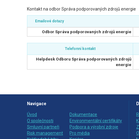
Kontakt na odbor Správa podporovaných zdrojů energie
Emailové dotazy
Odbor Správa podporovaných zdrojů energie
Telefonní kontakt
Helpdesk Odboru Správa podporovaných zdrojů
energie
Navigace
D
Úvod
Dokumentace
R
O společnosti
Environmentální certifikáty
K
Smluvní partneři
Podpora a výrobní zdroje
Z
Risk management
Pro média
O