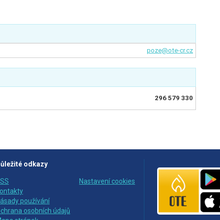
poze@ote-cr.cz
296 579 330
ůležité odkazy
SS
Nastavení cookies
ontakty
ásady používání
chrana osobních údajů