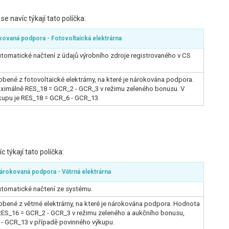
e navíc týkají tato políčka:
okovaná podpora - Fotovoltaická elektrárna
automatické načtení z údajů výrobního zdroje registrovaného v CS
obené z fotovoltaické elektrárny, na které je nárokována podpora.
imálně RES_18 = GCR_2 - GCR_3 v režimu zeleného bonusu. V
kupu je RES_18 = GCR_6 - GCR_13.
 týkají tato políčka:
 nárokovaná podpora - Větrná elektrárna
automatické načtení ze systému.
robené z větrné elektrárny, na které je nárokována podpora. Hodnota
ES_16 = GCR_2 - GCR_3 v režimu zeleného a aukčního bonusu,
- GCR_13 v případě povinného výkupu.