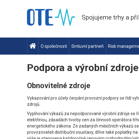
Spojujeme trhy a pří
O společnosti
Smluvní partneři
Risk managem
Podpora a výrobní zdroje
Obnovitelné zdroje
Vykazování pro účely čerpání provozní podpory se řídí vy
zdrojů.
Vyplňování výkazů za nepodporované výrobní zdroje se řídí
elektřinou, zásadách tvorby cen za činnosti operátora trh
energetického zákona. Ze zadaných měsíčních výkazů se n
provozovateli distribuční soustavy, dříve také poplatky na
výše je stanovena každoročně cenovým rozhodnutím/vý