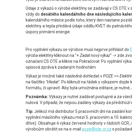
Údaje z výkazů o výrobě elektřiny se zadávají v CS OTE v
vždy do
desátého kalendářního dne následujícího kal
kalendářního měsíce podle toho, který den nastane pozdě
elektřiny a tepla předává údaje oddílu KVET do patnácté
úspory primární energie.
Pro vyplnění výkazu se výrobce musí nejprve přihlásit do
P
výroba elektřiny
kliknout na "
+ Zadat nový výkaz
" -> zde zvo
označení CS OTE a klikne na
Pokračovat
. Po vyplnění výk
opisová zpráva k zadaným hodnotám.
Výkaz je možné také následně dohledat v
POZE
=>
Elektři
na tlačítko
"Hledat"
. Po kliknutí na řádek s výkazem dojde
formátu, či upravit. Aby byla umožněna editace, je nutné, 
Poznámka:
Výkazy je nutné zadávat postupně a za všec
nulová. V případě, že nejsou zadány výkazy za předchozí 
Tip:
Jelikož má distributor 5 pracovních dní na zaslání k
vyplnění měsíčního výkazu mezi 5. pracovním a 10. kalen
dříve). Obsahuje-li výkaz červené hodnoty v řádcích GC
výrobcům obrátit se na e-mail
poze@ote-cr.cz
s požadavk