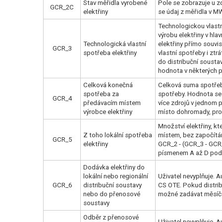
Stav měřidla vyrobené
Pole se zobrazuje u 
GCR_2C
elektřiny
se údaj z měřidla v 
Technologickou vlastn
výrobu elektřiny v hl
Technologická vlastní
elektřiny přímo souvis
GCR_3
spotřeba elektřiny
vlastní spotřeby i zt
do distribuční sousta
hodnota v některých p
Celková konečná
Celková suma spotřeb
spotřeba za
spotřeby. Hodnota se
GCR_4
předávacím místem
více zdrojů v jednom 
výrobce elektřiny
místo dohromady, pro 
Množství elektřiny, k
Z toho lokální spotřeba
místem, bez započítán
GCR_5
elektřiny
GCR_2 - (GCR_3 - GCR
písmenem A až D podle
Dodávka elektřiny do
lokální nebo regionální
Uživatel nevyplňuje. 
GCR_6
distribuční soustavy
CS OTE. Pokud distrib
nebo do přenosové
možné zadávat měsíčn
soustavy
Odběr z přenosové
Uživatel nevyplňuje. 