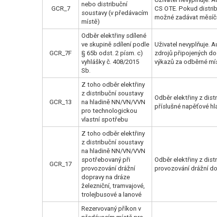
nebo distribuční
GCR_7
CS OTE. Pokud distrib
soustavy (v předávacím
možné zadávat měsíčn
místě)
Odběr elektřiny sdílené
ve skupině sdílení podle
Uživatel nevyplňuje. 
GCR_7F
§ 65b odst. 2 písm. c)
zdrojů připojených do
vyhlášky č. 408/2015
výkazů za odběrné míst
Sb.
Z toho odběr elektřiny
z distribuční soustavy
Odběr elektřiny z dis
GCR_13
na hladině NN/VN/VVN
příslušné napěťové hl
pro technologickou
vlastní spotřebu
Z toho odběr elektřiny
z distribuční soustavy
na hladině NN/VN/VVN
spotřebovaný při
Odběr elektřiny z dis
GCR_17
provozování drážní
provozování drážní do
dopravy na dráze
železniční, tramvajové,
trolejbusové a lanové
Rezervovaný příkon v