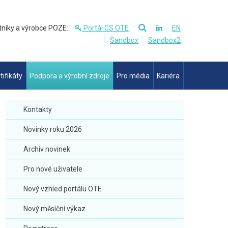
tníky a výrobce POZE:
Portál CS OTE
EN
Sandbox
Sandbox2
tifikáty
Podpora a výrobní zdroje
Pro média
Kariéra
Kontakty
Novinky roku 2026
Archiv novinek
Pro nové uživatele
Nový vzhled portálu OTE
Nový měsíční výkaz