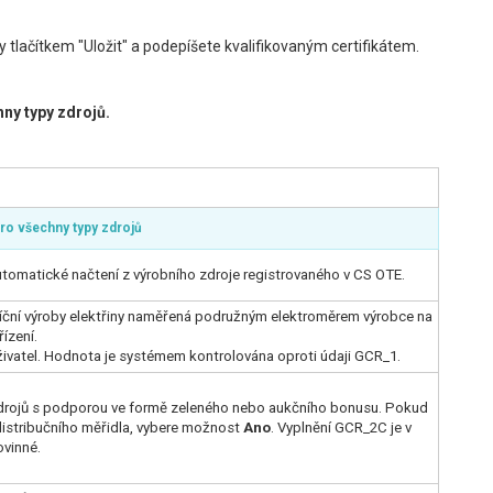
 tlačítkem "Uložit" a podepíšete kvalifikovaným certifikátem.
hny typy zdrojů.
pro všechny typy zdrojů
automatické načtení z výrobního zdroje registrovaného v CS OTE.
ční výroby elektřiny naměřená podružným elektroměrem výrobce na
ízení.
uživatel. Hodnota je systémem kontrolována oproti údaji GCR_1.
zdrojů s podporou ve formě zeleného nebo aukčního bonusu. Pokud
distribučního měřidla, vybere možnost
Ano
. Vyplnění GCR_2C je v
vinné.