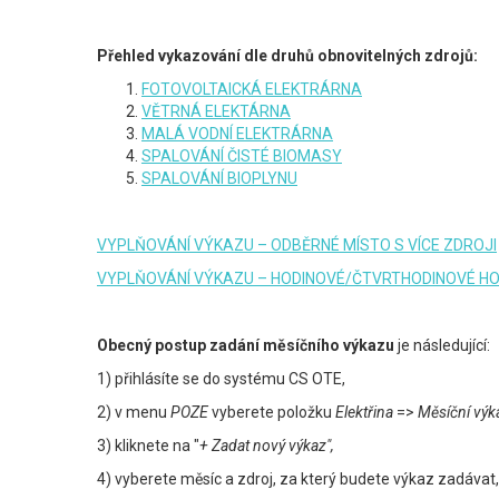
Přehled vykazování dle druhů obnovitelných zdrojů:
FOTOVOLTAICKÁ ELEKTRÁRNA
VĚTRNÁ ELEKTÁRNA
MALÁ VODNÍ ELEKTRÁRNA
SPALOVÁNÍ ČISTÉ BIOMASY
SPALOVÁNÍ BIOPLYNU
VYPLŇOVÁNÍ VÝKAZU – ODBĚRNÉ MÍSTO S VÍCE ZDROJI
VYPLŇOVÁNÍ VÝKAZU – HODINOVÉ/ČTVRTHODINOVÉ H
Obecný postup zadání měsíčního výkazu
je následující:
1) přihlásíte se do systému CS OTE,
2) v menu
POZE
vyberete položku
Elektřina
=>
Měsíční výka
3) kliknete na "
+ Zadat nový výkaz",
4) vyberete měsíc a zdroj, za který budete výkaz zadávat,