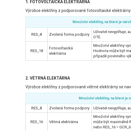
1. FOTOVOLTAICKÁ ELEKTRÁRNA
Výrobce elektřiny z podporované fotovoltaické elektrárny s
Množství elektřiny, na které je nár
Uživatel nevyplňuje, 
RES_8
Zvolená forma podpory
OTE.
Množství elektřiny vyr
Fotovoltaická
RES_18
Hodnota může být max
elektrárna
případě povinného vý
2. VĚTRNÁ ELEKTÁRNA
Výrobce elektřiny z podporované větrné elektrárny se navíc
Množství elektřiny, na které je
RES_8
Zvolená forma podpory
Uživatel nevyplňuje, 
Množství elektřiny vy
RES_16
Větrná elektrárna
může být maximálně R
nebo RES_16 = GCR_6 