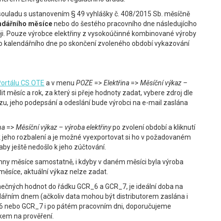
 souladu s ustanovením § 49 vyhlášky č. 408/2015 Sb. měsíčně
endářního měsíce
nebo do šestého pracovního dne následujícího
ji. Pouze výrobce elektřiny z vysokoúčinné kombinované výroby
ho kalendářního dne po skončení zvoleného období vykazování
ortálu CS OTE
a v menu
POZE
=>
Elektřina
=>
Měsíční výkaz –
lit měsíc a rok, za který si přeje hodnoty zadat, vybere zdroj dle
azu, jeho podepsání a odeslání bude výrobci na e-mail zaslána
na
=>
Měsíční výkaz – výroba elektřiny
po zvolení období a kliknutí
 k jeho rozbalení a je možné vyexportovat si ho v požadovaném
aby ještě nedošlo k jeho zúčtování.
hny měsíce samostatně, i kdyby v daném měsíci byla výroba
měsíce, aktuální výkaz nelze zadat.
onečných hodnot do řádku GCR_6 a GCR_7, je ideální doba na
dářním dnem (ačkoliv data mohou být distributorem zaslána i
R_6 nebo GCR_7 i po pátém pracovním dni, doporučujeme
em na prověření.