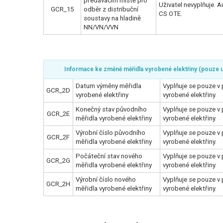
předávacím místě pro
Uživatel nevyplňuje. 
GCR_15
odběr z distribuční
CS OTE.
soustavy na hladině
NN/VN/VVN
Informace ke změně měřidla vyrobené elektřiny (pouze
Datum výměny měřidla
Vyplňuje se pouze v
GCR_2D
vyrobené elektřiny
vyrobené elektřiny.
Konečný stav původního
Vyplňuje se pouze v
GCR_2E
měřidla vyrobené elektřiny
vyrobené elektřiny.
Výrobní číslo původního
Vyplňuje se pouze v
GCR_2F
měřidla vyrobené elektřiny
vyrobené elektřiny.
Počáteční stav nového
Vyplňuje se pouze v
GCR_2G
měřidla vyrobené elektřiny
vyrobené elektřiny.
Výrobní číslo nového
Vyplňuje se pouze v
GCR_2H
měřidla vyrobené elektřiny
vyrobené elektřiny.