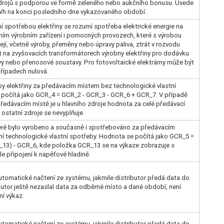
zdrojů s podporou ve formě zeleného nebo aukčního bonusu. Uvede
MWh na konci posledního dne vykazovaného období.
í spotřebou elektřiny se rozumí spotřeba elektrické energie na
avním výrobním zařízení i pomocných provozech, které s výrobou
ejí, včetně výroby, přeměny nebo úpravy paliva, ztrát v rozvodu
rát na zvyšovacích transformátorech výrobny elektřiny pro dodávku
vy nebo přenosové soustavy. Pro fotovoltaické elektrárny může být
řípadech nulová.
y elektřiny za předávacím místem bez technologické vlastní
 počítá jako GCR_4 = GCR_2 - GCR_3 - GCR_6 + GCR_7. V případě
předávacím místě je u hlavního zdroje hodnota za celé předávací
ostatní zdroje se nevyplňuje.
teré bylo vyrobeno a současně i spotřebováno za předávacím
í technologické vlastní spotřeby. Hodnota se počítá jako GCR_5 =
_13) - GCR_6, kde položka GCR_13 se na výkaze zobrazuje s
 připojení k napěťové hladině.
Automatické načtení ze systému, jakmile distributor předá data do
utor ještě nezaslal data za odběrné místo a dané období, není
í výkaz.
Automatické načtení ze systému, jakmile distributor předá data do