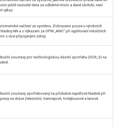
utor ještě nezaslal data za odběrné místo a dané období, není
í výkaz.
Automatické načtení ze systému. Zobrazeno pouze u výrobních
 hladiny NN a s Výkazem za OPM „ANO“ při vyplňování měsíčních
o s více připojenými zdroji.
tribuční soustavy pro technologickou vlastní spotřebu (GCR_3) na
adině.
tribuční soustavy spotřebovaný na příslušné napěťové hladině při
pravy na dráze železniční, tramvajové, trolejbusové a lanové.