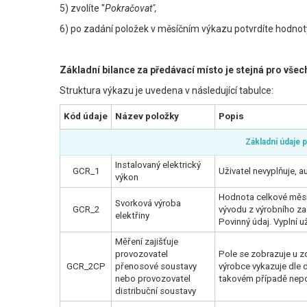
5) zvolíte "
Pokračovat",
6) po zadání položek v měsíčním výkazu potvrdíte hodnoty
Základní bilance za předávací místo je stejná pro všec
Struktura výkazu je uvedena v následující tabulce:
Kód údaje
Název položky
Popis
Základní údaje 
Instalovaný elektrický
GCR_1
Uživatel nevyplňuje, 
výkon
Hodnota celkové měsí
Svorková výroba
GCR_2
vývodu z výrobního zař
elektřiny
Povinný údaj. Vyplní 
Měření zajišťuje
provozovatel
Pole se zobrazuje u 
GCR_2CP
přenosové soustavy
výrobce vykazuje dle 
nebo provozovatel
takovém případě nepo
distribuční soustavy