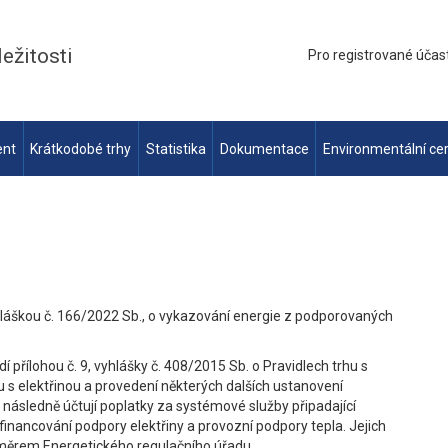
ležitosti
Pro registrované účas
ent
Krátkodobé trhy
Statistika
Dokumentace
Environmentální cer
hláškou č. 166/2022 Sb., o vykazování energie z podporovaných
 přílohou č. 9, vyhlášky č. 408/2015 Sb. o Pravidlech trhu s
u s elektřinou a provedení některých dalších ustanovení
ásledně účtují poplatky za systémové služby připadající
 financování podpory elektřiny a provozní podpory tepla. Jejich
měrem Energetického regulačního úřadu.