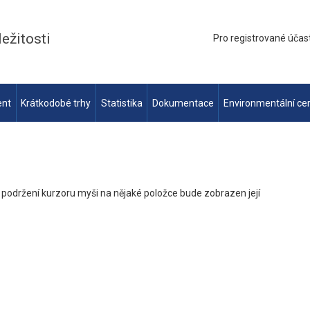
ležitosti
Pro registrované účas
ent
Krátkodobé trhy
Statistika
Dokumentace
Environmentální cer
ři podržení kurzoru myši na nějaké položce bude zobrazen její