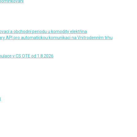
ipomínkování
vací a obchodní periodu u komodity elektřina
ary API pro automatickou komunikaci na Vnitrodenním trhu
umulace v CS OTE od 1.8.2026
)