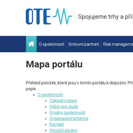
Spojujeme trhy a pří
O společnosti
Smluvní partneři
Risk managem
Mapa portálu
Přehled položek, které jsou v tomto portálu k dispozici. P
popis.
O společnosti
Základní údaje
Výbor pro audit
Orgány společnosti
Organizační schéma
Kontakt
Výroční zprávy