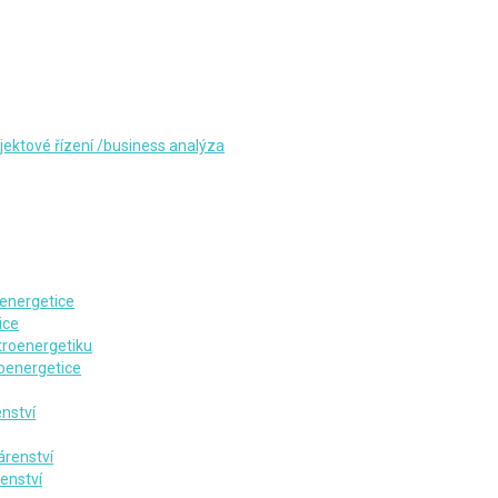
jektové řízení /business analýza
oenergetice
ice
troenergetiku
roenergetice
nství
árenství
enství