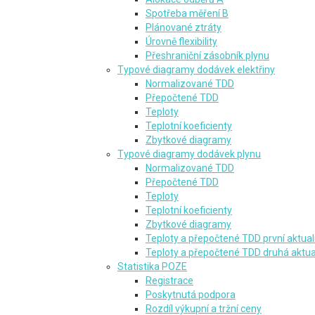
Spotřeba měření B
Plánované ztráty
Úrovně flexibility
Přeshraniční zásobník plynu
Typové diagramy dodávek elektřiny
Normalizované TDD
Přepočtené TDD
Teploty
Teplotní koeficienty
Zbytkové diagramy
Typové diagramy dodávek plynu
Normalizované TDD
Přepočtené TDD
Teploty
Teplotní koeficienty
Zbytkové diagramy
Teploty a přepočtené TDD první aktua
Teploty a přepočtené TDD druhá aktua
Statistika POZE
Registrace
Poskytnutá podpora
Rozdíl výkupní a tržní ceny