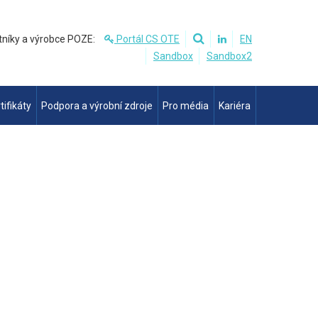
tníky a výrobce POZE:
Portál CS OTE
EN
Sandbox
Sandbox2
tifikáty
Podpora a výrobní zdroje
Pro média
Kariéra