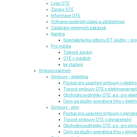
Logo OTE
Zprávy OTE
Informace OTE
Ochrana osobních údajů a udržitelnost
Zadávání veřejných zakázek
Kariéra
Specialista/ka odboru ICT služby – pro
Pro média
Tiskové zprávy
OTE v médiích
ke stažení
Smluvní partneři
Smlouvy - elektřina
Postup pro uzavření smlouvy v elektr
Typové smlouvy OTE v elektroenerget
Obchodní podmínky OTE, a.s., pro elek
Ceny za služby operátora trhu v elekt
Smlouvy - plyn
Postup pro uzavření smlouvy v plynáre
Typové smlouvy OTE v plynárenství
Obchodní podmínky OTE, a.s., pro plyn
Ceny za služby operátora trhu v plynár