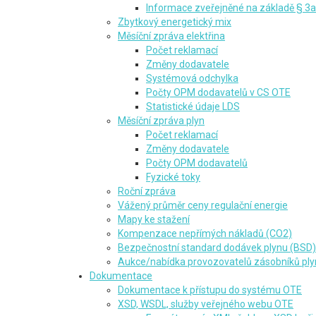
Informace zveřejněné na základě § 3a
Zbytkový energetický mix
Měsíční zpráva elektřina
Počet reklamací
Změny dodavatele
Systémová odchylka
Počty OPM dodavatelů v CS OTE
Statistické údaje LDS
Měsíční zpráva plyn
Počet reklamací
Změny dodavatele
Počty OPM dodavatelů
Fyzické toky
Roční zpráva
Vážený průměr ceny regulační energie
Mapy ke stažení
Kompenzace nepřímých nákladů (CO2)
Bezpečnostní standard dodávek plynu (BSD)
Aukce/nabídka provozovatelů zásobníků pl
Dokumentace
Dokumentace k přístupu do systému OTE
XSD, WSDL, služby veřejného webu OTE