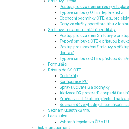
Smlouvy - teplo
Postup pro uzavření smlouvy v tepláre
Typové smlouvy OTE v teplárenství
Obchodní podmínky OTE, a.s., pro elek
Ceny za služby operátora trhu v teplár
Smlouvy - environmentální certifikáty
Postup pro uzavření Smlouvy o přístu
Typová smlouva OTE o přístupu k auk
Postup pro uzavření Smlouvy o přístupu
dopravě
Typová smlouva OTE o přístupu do E
Formuláře
Přístup do CS OTE
Certifikáty
Konfigurace PC
Správa uživatelů a odchylky
Aktivace DR prostředí v případě fatál
Změna v certifikátech přechod na kvali
Seznam důvěryhodných certifikační au
Seznam účastníků trhů
Legislativa
Vybraná legislativa ČR a EU
Risk management