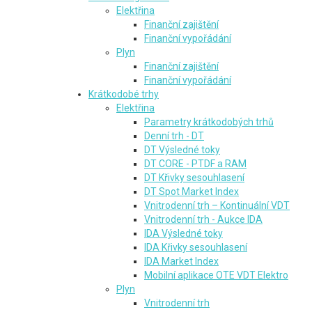
Elektřina
Finanční zajištění
Finanční vypořádání
Plyn
Finanční zajištění
Finanční vypořádání
Krátkodobé trhy
Elektřina
Parametry krátkodobých trhů
Denní trh - DT
DT Výsledné toky
DT CORE - PTDF a RAM
DT Křivky sesouhlasení
DT Spot Market Index
Vnitrodenní trh – Kontinuální VDT
Vnitrodenní trh - Aukce IDA
IDA Výsledné toky
IDA Křivky sesouhlasení
IDA Market Index
Mobilní aplikace OTE VDT Elektro
Plyn
Vnitrodenní trh