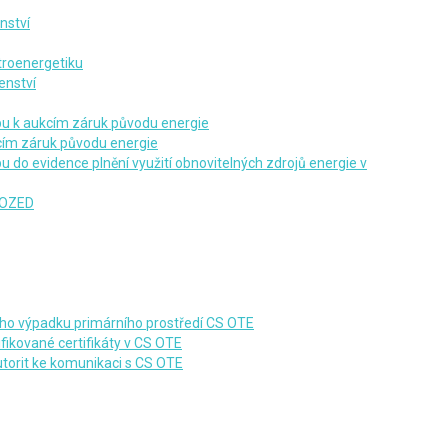
nství
troenergetiku
enství
pu k aukcím záruk původu energie
cím záruk původu energie
 do evidence plnění využití obnovitelných zdrojů energie v
VOZED
ního výpadku primárního prostředí CS OTE
fikované certifikáty v CS OTE
torit ke komunikaci s CS OTE