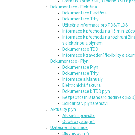
Formáty zpráv XML, šablony XSD k př
Dokumentace - Elektřina
Dokumentace Elektřina
Dokumentace Trhy
Užitečné informace pro PDS/PLDS
Informace k přechodu na 15 min. zúčto
Informace k přechodu na rozhraní Bin
s elektřinou a plynem
Dokumentace TDD
Informace k zavedení flexibility a ak
Dokumentace - Plyn
Dokumentace Plyn
Dokumentace Trhy
Informace a Manuály
Elektronická faktura
Dokumentace k TDD plyn
Bezpečnostní standard dodávek (BSD
Solidarita v plynárenství
Aktuality plyn
Alokační pravidla
Odběrový stupeň
Užitečné informace
Slovník pojmů