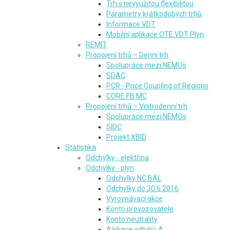
Trh s nevyužitou flexibilitou
Parametry krátkodobých trhů
Informace VDT
Mobilní aplikace OTE VDT Plyn
REMIT
Propojení trhů – Denní trh
Spolupráce mezi NEMOs
SDAC
PCR - Price Coupling of Regions
CORE FB MC
Propojení trhů – Vnitrodenní trh
Spolupráce mezi NEMOs
SIDC
Projekt XBID
Statistika
Odchylky - elektřina
Odchylky - plyn
Odchylky NC BAL
Odchylky do 30.6.2016
Vyrovnávací akce
Konto provozovatele
Konto neutrality
Alokace odběrů A